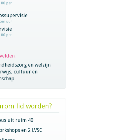
100 per
pssupervisie
 per uur
visie
100 per
velden:
ndheidszorg en welzijn
wijs, cultuur en
nschap
rom lid worden?
eus uit ruim 40
orkshops en 2 LVSC