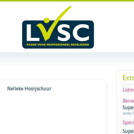
Ext
Nelleke Hooijschuur
Lidm
Beroe
Supe
sinds 
Speci
Super