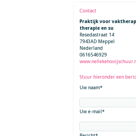
Contact
Praktijk voor vakthera
therapie en su
Resedastraat 14
7943AD Meppel
Nederland
0616546929
www.nellekehooijschuur.n
Stuur hieronder een beric
Uw naam
*
Uw e-mail
*
Bericht
*