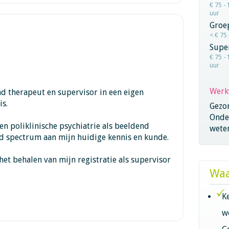
€ 75 - 
uur
Groe
< € 75
Super
€ 75 - 
uur
Werk
d therapeut en supervisor in een eigen
is.
Gezo
Onder
en poliklinische psychiatrie als beeldend
wete
d spectrum aan mijn huidige kennis en kunde.
het behalen van mijn registratie als supervisor
Waa
K
w