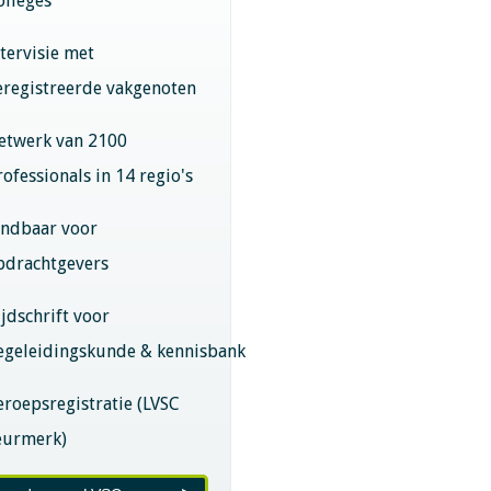
olleges
ntervisie met
eregistreerde vakgenoten
etwerk van 2100
rofessionals in 14 regio's
indbaar voor
pdrachtgevers
ijdschrift voor
egeleidingskunde & kennisbank
eroepsregistratie (LVSC
eurmerk)