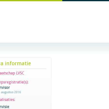
ra informatie
aatschap LVSC
psregistratie(s):
rvisor
1 augustus 2016
alisaties:
visie