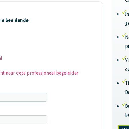
C
I
pie beeldende
g
N
p
l
V
o
ht naar deze professioneel begeleider
T
B
B
k