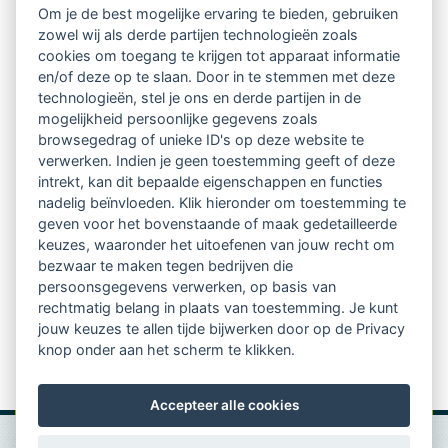
Om je de best mogelijke ervaring te bieden, gebruiken
zowel wij als derde partijen technologieën zoals
Netwerk van 2100 professionals in 14
cookies om toegang te krijgen tot apparaat informatie
regio's
en/of deze op te slaan. Door in te stemmen met deze
technologieën, stel je ons en derde partijen in de
mogelijkheid persoonlijke gegevens zoals
Vindbaar voor opdrachtgevers
browsegedrag of unieke ID's op deze website te
verwerken. Indien je geen toestemming geeft of deze
Tijdschrift voor
intrekt, kan dit bepaalde eigenschappen en functies
Begeleidingskunde & kennisbank
nadelig beïnvloeden. Klik hieronder om toestemming te
geven voor het bovenstaande of maak gedetailleerde
keuzes, waaronder het uitoefenen van jouw recht om
Beroepsregistratie (LVSC keurmerk)
bezwaar te maken tegen bedrijven die
persoonsgegevens verwerken, op basis van
Lid worden van LVSC
rechtmatig belang in plaats van toestemming. Je kunt
jouw keuzes te allen tijde bijwerken door op de Privacy
knop onder aan het scherm te klikken.
Accepteer alle cookies