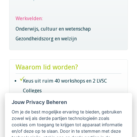
Werkvelden:
Onderwijs, cultuur en wetenschap
Gezondheidszorg en welzijn
Waarom lid worden?
Keus uit ruim 40 workshops en 2 LVSC
Colleges
Jouw Privacy Beheren
Intervisie met geregistreerde vakgenoten
Om je de best mogelijke ervaring te bieden, gebruiken
zowel wij als derde partijen technologieën zoals
Netwerk van 2100 professionals in 14
cookies om toegang te krijgen tot apparaat informatie
regio's
en/of deze op te slaan. Door in te stemmen met deze