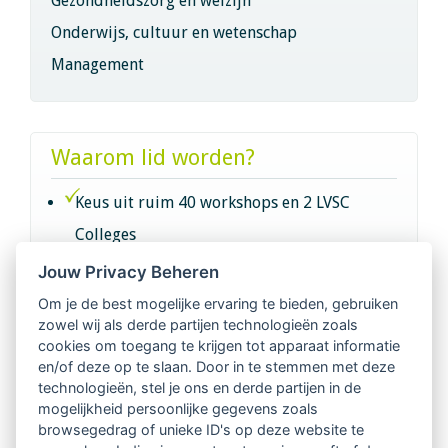
Gezondheidszorg en welzijn
Onderwijs, cultuur en wetenschap
Management
Waarom lid worden?
Keus uit ruim 40 workshops en 2 LVSC
Colleges
Jouw Privacy Beheren
Intervisie met geregistreerde vakgenoten
Om je de best mogelijke ervaring te bieden, gebruiken
zowel wij als derde partijen technologieën zoals
Netwerk van 2100 professionals in 14
cookies om toegang te krijgen tot apparaat informatie
regio's
en/of deze op te slaan. Door in te stemmen met deze
technologieën, stel je ons en derde partijen in de
mogelijkheid persoonlijke gegevens zoals
Vindbaar voor opdrachtgevers
browsegedrag of unieke ID's op deze website te