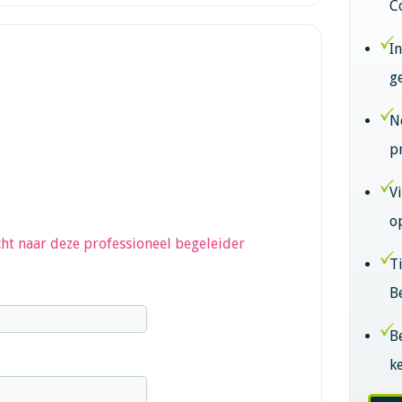
C
I
g
N
p
V
o
ht naar deze professioneel begeleider
T
B
B
k