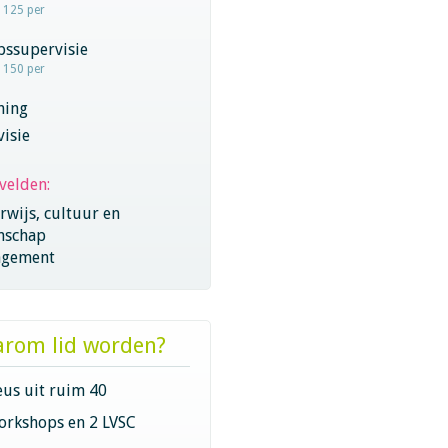
- 125 per
pssupervisie
- 150 per
hing
visie
velden:
wijs, cultuur en
nschap
gement
rom lid worden?
eus uit ruim 40
orkshops en 2 LVSC