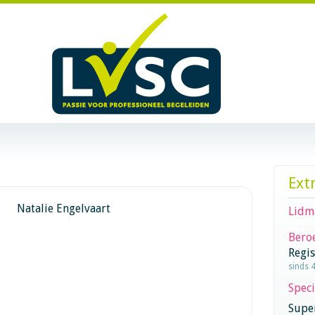
Ext
Natalie Engelvaart
Lidm
Beroe
Regi
sinds 
Speci
Super