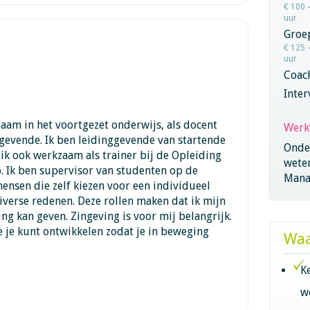
€ 100 
uur
Groe
€ 125 
uur
Coac
Inter
zaam in het voortgezet onderwijs, als docent
Werk
gevende. Ik ben leidinggevende van startende
Onder
ik ook werkzaam als trainer bij de Opleiding
wete
. Ik ben supervisor van studenten op de
Mana
ensen die zelf kiezen voor een individueel
iverse redenen. Deze rollen maken dat ik mijn
g kan geven. Zingeving is voor mij belangrijk.
 je kunt ontwikkelen zodat je in beweging
Waa
K
w