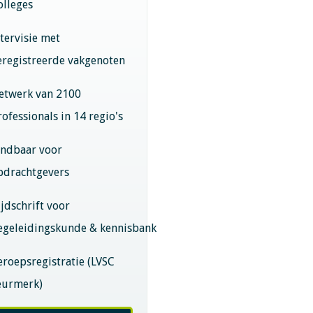
olleges
ntervisie met
eregistreerde vakgenoten
etwerk van 2100
rofessionals in 14 regio's
indbaar voor
pdrachtgevers
ijdschrift voor
egeleidingskunde & kennisbank
eroepsregistratie (LVSC
eurmerk)