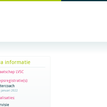
ra informatie
aatschap LVSC
psregistratie(s):
stercoach
4 januari 2022
alisaties:
visie