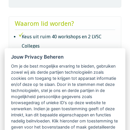
Waarom lid worden?
Keus uit ruim 40 workshops en 2 LVSC
Colleges
Jouw Privacy Beheren
Intervisie met geregistreerde vakgenoten
Om je de best mogelijke ervaring te bieden, gebruiken
zowel wij als derde partijen technologieën zoals
Netwerk van 2100 professionals in 14
cookies om toegang te krijgen tot apparaat informatie
regio's
en/of deze op te slaan. Door in te stemmen met deze
technologieën, stel je ons en derde partijen in de
mogelijkheid persoonlijke gegevens zoals
Vindbaar voor opdrachtgevers
browsegedrag of unieke ID's op deze website te
verwerken. Indien je geen toestemming geeft of deze
Tijdschrift voor
intrekt, kan dit bepaalde eigenschappen en functies
Begeleidingskunde & kennisbank
nadelig beïnvloeden. Klik hieronder om toestemming te
geven voor het bovenstaande of maak gedetailleerde