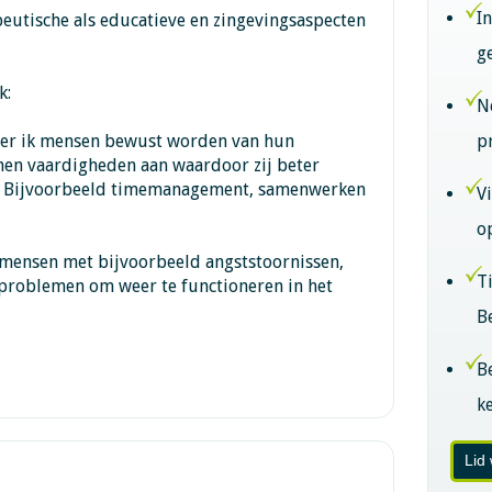
I
peutische als educatieve en zingevingsaspecten
g
k:
N
leer ik mensen bewust worden van hun
p
 hen vaardigheden aan waardoor zij beter
k. Bijvoorbeeld timemanagement, samenwerken
V
o
 mensen met bijvoorbeeld angststoornissen,
T
eproblemen om weer te functioneren in het
B
B
k
Lid