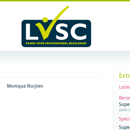
Ext
Monique Nuijten
Lidm
Beroe
Supe
sinds 
Speci
Super