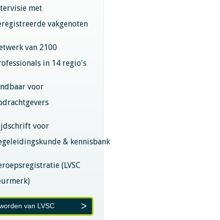
ntervisie met
eregistreerde vakgenoten
etwerk van 2100
rofessionals in 14 regio's
indbaar voor
pdrachtgevers
ijdschrift voor
egeleidingskunde & kennisbank
eroepsregistratie (LVSC
eurmerk)
 worden van LVSC