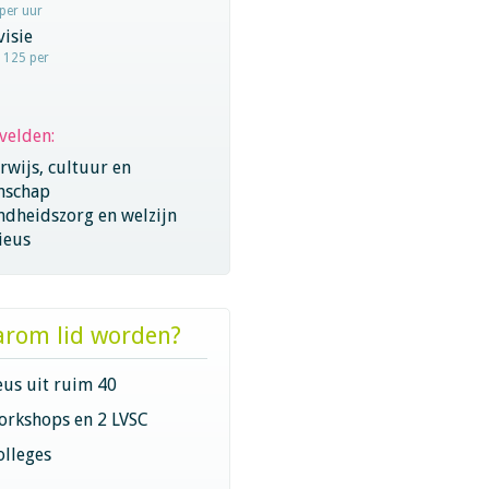
 per uur
visie
- 125 per
velden:
wijs, cultuur en
nschap
ndheidszorg en welzijn
ieus
rom lid worden?
eus uit ruim 40
orkshops en 2 LVSC
olleges