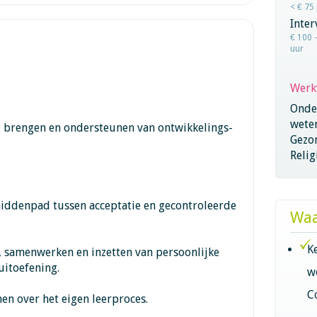
< € 75
Inter
€ 100 
uur
Werk
Onder
wete
ng brengen en ondersteunen van ontwikkelings-
Gezo
Relig
middenpad tussen acceptatie en gecontroleerde
Waa
K
 samenwerken en inzetten van persoonlijke
uitoefening.
w
C
men over het eigen leerproces.