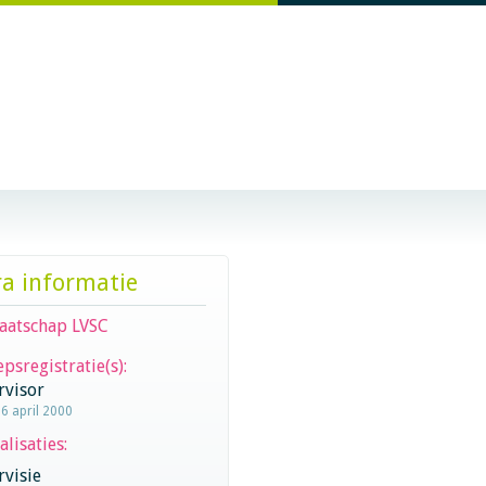
ra informatie
aatschap LVSC
psregistratie(s):
rvisor
26 april 2000
alisaties:
visie