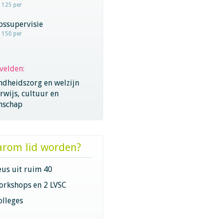
- 125 per
pssupervisie
- 150 per
velden:
ndheidszorg en welzijn
wijs, cultuur en
nschap
rom lid worden?
eus uit ruim 40
orkshops en 2 LVSC
olleges