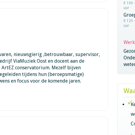
€ 100 
uur
Groe
€ 125 
uur
Werk
Gezo
varen, nieuwsgierig ,betrouwbaar, supervisor,
Onder
edrijf ViaMuziek Oost en docent aan de
wete
 ArtEZ conservatorium. Mezelf bijven
egeleiden tijdens hun (beroepsmatige)
 wens en focus voor de komende jaren.
Waa
K
w
C