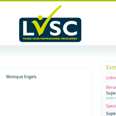
Ext
Monique Engels
Lidm
Beroe
Supe
sinds 1
Speci
Super