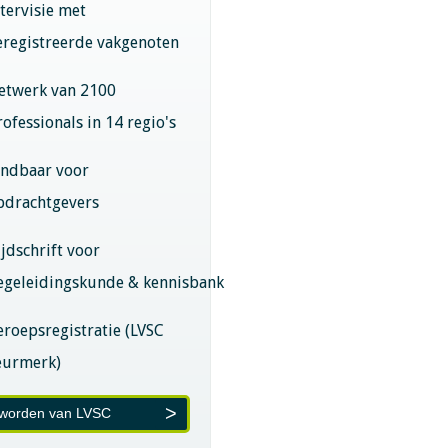
ntervisie met
eregistreerde vakgenoten
etwerk van 2100
rofessionals in 14 regio's
indbaar voor
pdrachtgevers
ijdschrift voor
egeleidingskunde & kennisbank
eroepsregistratie (LVSC
eurmerk)
 worden van LVSC