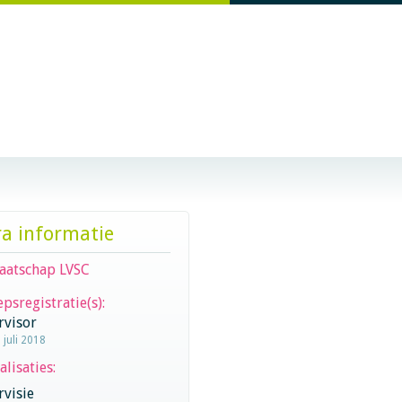
ra informatie
aatschap LVSC
psregistratie(s):
rvisor
 juli 2018
alisaties:
visie