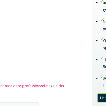
I
g
N
p
V
o
T
B
B
k
ht naar deze professioneel begeleider
Lid