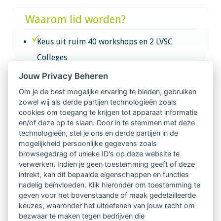
Waarom lid worden?
Keus uit ruim 40 workshops en 2 LVSC
Colleges
Jouw Privacy Beheren
Intervisie met geregistreerde vakgenoten
Om je de best mogelijke ervaring te bieden, gebruiken
zowel wij als derde partijen technologieën zoals
Netwerk van 2100 professionals in 14
cookies om toegang te krijgen tot apparaat informatie
regio's
en/of deze op te slaan. Door in te stemmen met deze
technologieën, stel je ons en derde partijen in de
mogelijkheid persoonlijke gegevens zoals
Vindbaar voor opdrachtgevers
browsegedrag of unieke ID's op deze website te
verwerken. Indien je geen toestemming geeft of deze
Tijdschrift voor
intrekt, kan dit bepaalde eigenschappen en functies
Begeleidingskunde & kennisbank
nadelig beïnvloeden. Klik hieronder om toestemming te
geven voor het bovenstaande of maak gedetailleerde
keuzes, waaronder het uitoefenen van jouw recht om
Beroepsregistratie (LVSC keurmerk)
bezwaar te maken tegen bedrijven die