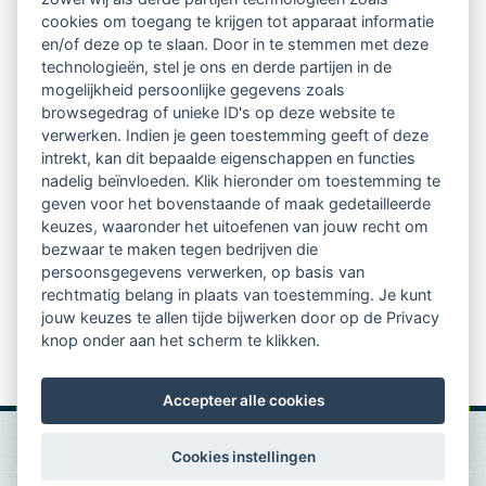
Netwerk van 2100 professionals in 14
cookies om toegang te krijgen tot apparaat informatie
regio's
en/of deze op te slaan. Door in te stemmen met deze
technologieën, stel je ons en derde partijen in de
mogelijkheid persoonlijke gegevens zoals
Vindbaar voor opdrachtgevers
browsegedrag of unieke ID's op deze website te
verwerken. Indien je geen toestemming geeft of deze
Tijdschrift voor
intrekt, kan dit bepaalde eigenschappen en functies
Begeleidingskunde & kennisbank
nadelig beïnvloeden. Klik hieronder om toestemming te
geven voor het bovenstaande of maak gedetailleerde
keuzes, waaronder het uitoefenen van jouw recht om
Beroepsregistratie (LVSC keurmerk)
bezwaar te maken tegen bedrijven die
persoonsgegevens verwerken, op basis van
Lid worden van LVSC
rechtmatig belang in plaats van toestemming. Je kunt
jouw keuzes te allen tijde bijwerken door op de Privacy
knop onder aan het scherm te klikken.
Accepteer alle cookies
Cookies instellingen