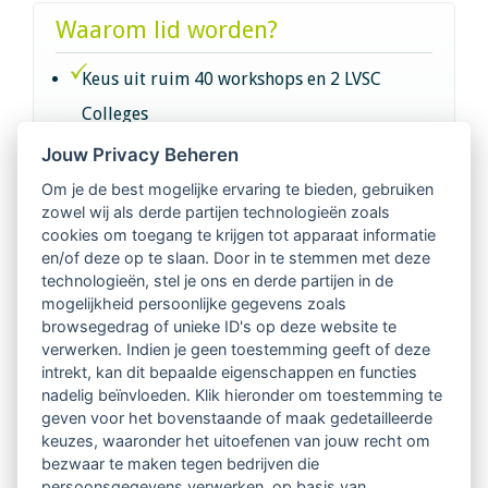
Waarom lid worden?
Keus uit ruim 40 workshops en 2 LVSC
Colleges
Jouw Privacy Beheren
Intervisie met geregistreerde vakgenoten
Om je de best mogelijke ervaring te bieden, gebruiken
zowel wij als derde partijen technologieën zoals
Netwerk van 2100 professionals in 14
cookies om toegang te krijgen tot apparaat informatie
regio's
en/of deze op te slaan. Door in te stemmen met deze
technologieën, stel je ons en derde partijen in de
mogelijkheid persoonlijke gegevens zoals
Vindbaar voor opdrachtgevers
browsegedrag of unieke ID's op deze website te
verwerken. Indien je geen toestemming geeft of deze
Tijdschrift voor
intrekt, kan dit bepaalde eigenschappen en functies
Begeleidingskunde & kennisbank
nadelig beïnvloeden. Klik hieronder om toestemming te
geven voor het bovenstaande of maak gedetailleerde
keuzes, waaronder het uitoefenen van jouw recht om
Beroepsregistratie (LVSC keurmerk)
bezwaar te maken tegen bedrijven die
persoonsgegevens verwerken, op basis van