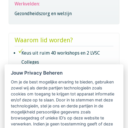
Werkvelden:
Gezondheidszorg en welzijn
Waarom lid worden?
Keus uit ruim 40 workshops en 2 LVSC
Colleges
Jouw Privacy Beheren
Intervisie met geregistreerde vakgenoten
Om je de best mogelijke ervaring te bieden, gebruiken
zowel wij als derde partijen technologieën zoals
Netwerk van 2100 professionals in 14
cookies om toegang te krijgen tot apparaat informatie
regio's
en/of deze op te slaan. Door in te stemmen met deze
technologieën, stel je ons en derde partijen in de
mogelijkheid persoonlijke gegevens zoals
Vindbaar voor opdrachtgevers
browsegedrag of unieke ID's op deze website te
verwerken. Indien je geen toestemming geeft of deze
Tijdschrift voor