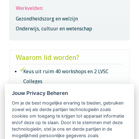
Werkvelden:
Gezondheidszorg en welzijn
Onderwijs, cultuur en wetenschap
Waarom lid worden?
Keus uit ruim 40 workshops en 2 LVSC
Colleges
Jouw Privacy Beheren
Intervisie met geregistreerde vakgenoten
Om je de best mogelijke ervaring te bieden, gebruiken
zowel wij als derde partijen technologieën zoals
Netwerk van 2100 professionals in 14
cookies om toegang te krijgen tot apparaat informatie
regio's
en/of deze op te slaan. Door in te stemmen met deze
technologieën, stel je ons en derde partijen in de
mogelijkheid persoonlijke gegevens zoals
Vindbaar voor opdrachtgevers