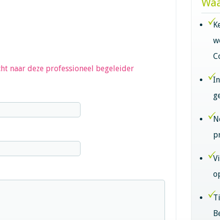
Waa
K
w
C
ht naar deze professioneel begeleider
I
g
N
p
V
o
T
B