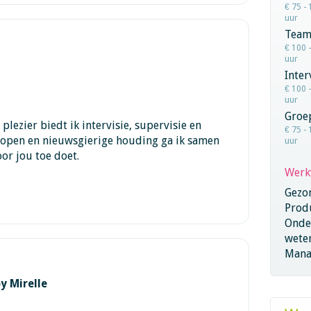
€ 75 - 
uur
Team
€ 100 
uur
Inter
€ 100 
uur
Groe
lezier biedt ik intervisie, supervisie en
€ 75 - 
 open en nieuwsgierige houding ga ik samen
uur
or jou toe doet.
Werk
Gezo
Produ
Onder
wete
Mana
y Mirelle