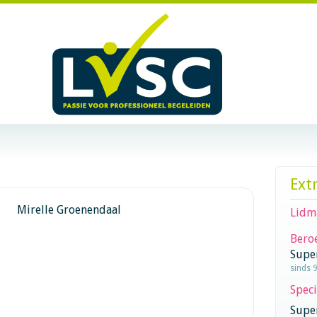
Ext
Mirelle Groenendaal
Lidm
Beroe
Supe
sinds 
Speci
Super