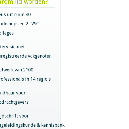
rom lid worden?
eus uit ruim 40
orkshops en 2 LVSC
olleges
ntervisie met
eregistreerde vakgenoten
etwerk van 2100
rofessionals in 14 regio's
indbaar voor
pdrachtgevers
ijdschrift voor
egeleidingskunde & kennisbank