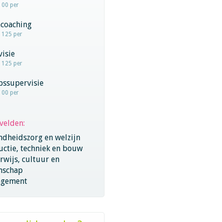
100 per
coaching
- 125 per
visie
- 125 per
pssupervisie
100 per
velden:
ndheidszorg en welzijn
ctie, techniek en bouw
wijs, cultuur en
nschap
gement