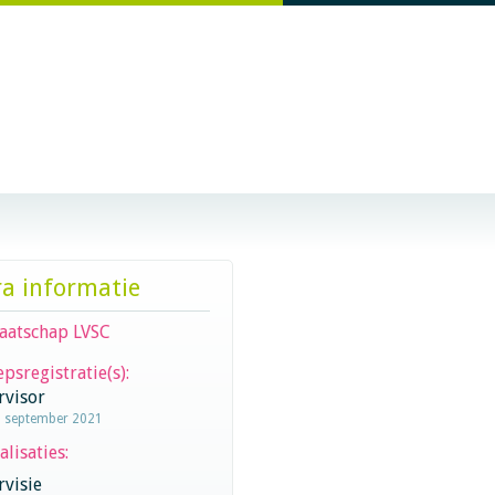
ra informatie
aatschap LVSC
psregistratie(s):
rvisor
9 september 2021
alisaties:
visie