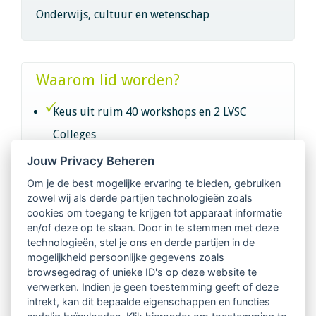
Onderwijs, cultuur en wetenschap
Waarom lid worden?
Keus uit ruim 40 workshops en 2 LVSC
Colleges
Jouw Privacy Beheren
Intervisie met geregistreerde vakgenoten
Om je de best mogelijke ervaring te bieden, gebruiken
zowel wij als derde partijen technologieën zoals
Netwerk van 2100 professionals in 14
cookies om toegang te krijgen tot apparaat informatie
regio's
en/of deze op te slaan. Door in te stemmen met deze
technologieën, stel je ons en derde partijen in de
mogelijkheid persoonlijke gegevens zoals
Vindbaar voor opdrachtgevers
browsegedrag of unieke ID's op deze website te
verwerken. Indien je geen toestemming geeft of deze
Tijdschrift voor
intrekt, kan dit bepaalde eigenschappen en functies
Begeleidingskunde & kennisbank