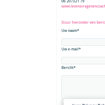
06 207321 79
www.levensvragenencoach
Stuur hieronder een beric
Uw naam
*
Uw e-mail
*
Bericht
*