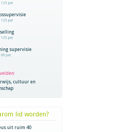
- 125 per
pssupervisie
- 125 per
selling
- 125 per
hing supervisie
100 per
velden:
wijs, cultuur en
nschap
rom lid worden?
eus uit ruim 40