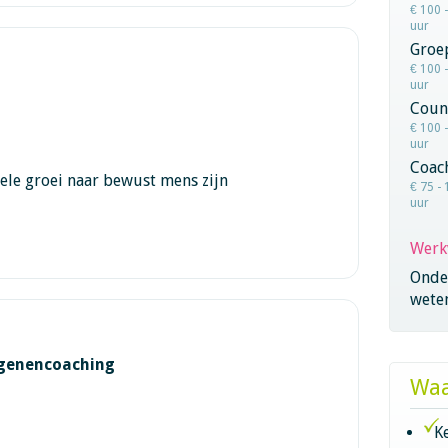
€ 100 
uur
Groe
€ 100 
uur
Coun
€ 100 
uur
Coac
ele groei naar bewust mens zijn
€ 75 - 
uur
Werk
Onder
wete
agenencoaching
Waa
K