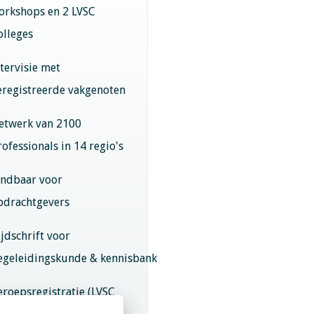
orkshops en 2 LVSC
olleges
ntervisie met
eregistreerde vakgenoten
etwerk van 2100
rofessionals in 14 regio's
indbaar voor
pdrachtgevers
ijdschrift voor
egeleidingskunde & kennisbank
eroepsregistratie (LVSC