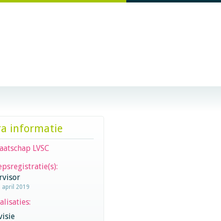
ra informatie
aatschap LVSC
psregistratie(s):
rvisor
1 april 2019
alisaties:
visie