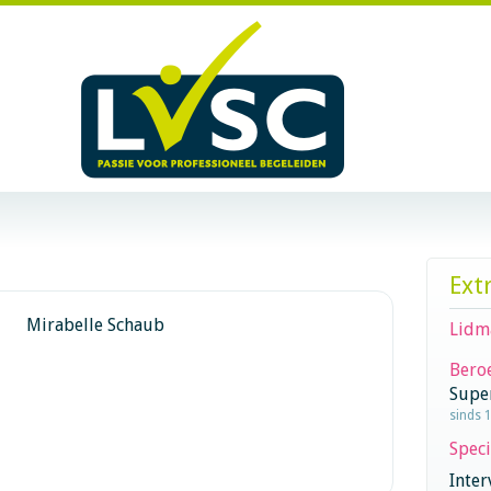
Ext
Mirabelle Schaub
Lidm
Beroe
Supe
sinds 
Speci
Inter