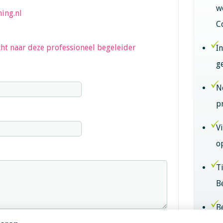
w
ing.nl
C
ht naar deze professioneel begeleider
I
g
N
p
V
o
T
B
B