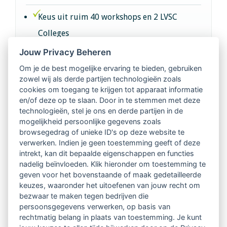
Keus uit ruim 40 workshops en 2 LVSC
Colleges
Jouw Privacy Beheren
Intervisie met geregistreerde vakgenoten
Om je de best mogelijke ervaring te bieden, gebruiken
zowel wij als derde partijen technologieën zoals
Netwerk van 2100 professionals in 14
cookies om toegang te krijgen tot apparaat informatie
regio's
en/of deze op te slaan. Door in te stemmen met deze
technologieën, stel je ons en derde partijen in de
mogelijkheid persoonlijke gegevens zoals
Vindbaar voor opdrachtgevers
browsegedrag of unieke ID's op deze website te
verwerken. Indien je geen toestemming geeft of deze
Tijdschrift voor
intrekt, kan dit bepaalde eigenschappen en functies
Begeleidingskunde & kennisbank
nadelig beïnvloeden. Klik hieronder om toestemming te
geven voor het bovenstaande of maak gedetailleerde
keuzes, waaronder het uitoefenen van jouw recht om
Beroepsregistratie (LVSC keurmerk)
bezwaar te maken tegen bedrijven die
persoonsgegevens verwerken, op basis van
Lid worden van LVSC
rechtmatig belang in plaats van toestemming. Je kunt