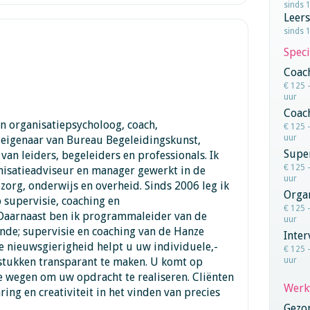
sinds 
Leer
sinds 
Speci
Coac
€ 125 
uur
Coac
n organisatiepsycholoog, coach,
€ 125 
uur
-eigenaar van Bureau Begeleidingskunst,
Super
van leiders, begeleiders en professionals. Ik
€ 125 
nisatieadviseur en manager gewerkt in de
uur
 zorg, onderwijs en overheid. Sinds 2006 leg ik
Orga
p supervisie, coaching en
€ 125 
 Daarnaast ben ik programmaleider van de
uur
nde; supervisie en coaching van de Hanze
Inter
e nieuwsgierigheid helpt u uw individuele,-
€ 125 
stukken transparant te maken. U komt op
uur
e wegen om uw opdracht te realiseren. Cliënten
Werk
ing en creativiteit in het vinden van precies
Gezo