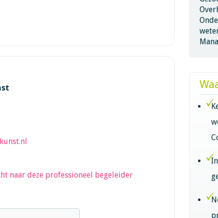
Overh
Onder
wete
Mana
Waa
nst
K
w
C
unst.nl
I
ht naar deze professioneel begeleider
g
N
p