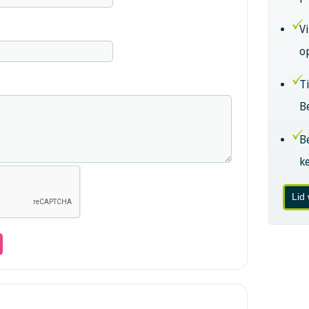
V
o
T
B
B
k
Lid