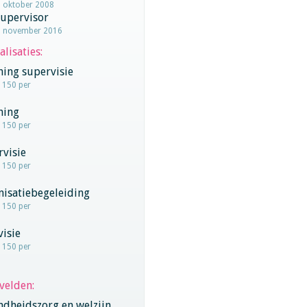
1 oktober 2008
supervisor
1 november 2016
alisaties:
hing supervisie
- 150 per
hing
- 150 per
visie
- 150 per
nisatiebegeleiding
- 150 per
visie
- 150 per
velden:
ndheidszorg en welzijn