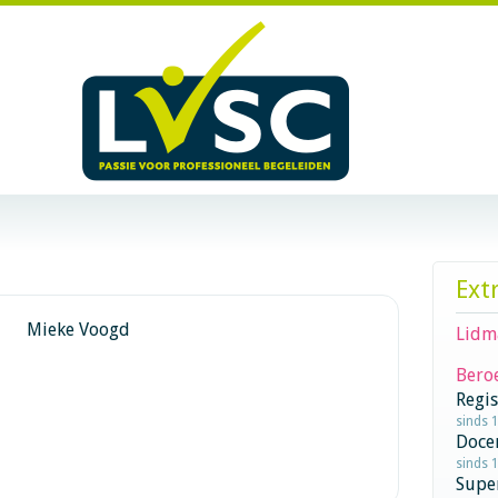
Ext
Mieke Voogd
Lidm
Beroe
Regi
sinds 
Doce
sinds 1
Supe