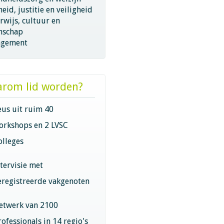
eid, justitie en veiligheid
wijs, cultuur en
nschap
gement
rom lid worden?
eus uit ruim 40
orkshops en 2 LVSC
olleges
ntervisie met
eregistreerde vakgenoten
etwerk van 2100
rofessionals in 14 regio's