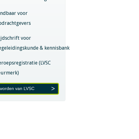
indbaar voor
pdrachtgevers
ijdschrift voor
egeleidingskunde & kennisbank
eroepsregistratie (LVSC
eurmerk)
 worden van LVSC