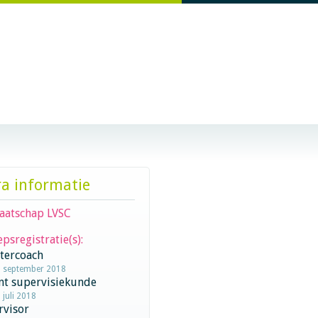
ra informatie
aatschap LVSC
psregistratie(s):
stercoach
1 september 2018
nt supervisiekunde
 juli 2018
rvisor