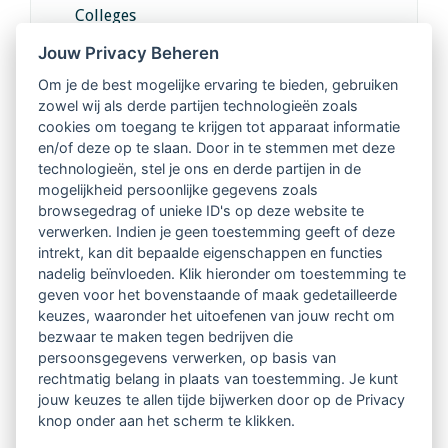
Colleges
Jouw Privacy Beheren
Intervisie met geregistreerde vakgenoten
Om je de best mogelijke ervaring te bieden, gebruiken
zowel wij als derde partijen technologieën zoals
Netwerk van 2100 professionals in 14
cookies om toegang te krijgen tot apparaat informatie
regio's
en/of deze op te slaan. Door in te stemmen met deze
technologieën, stel je ons en derde partijen in de
mogelijkheid persoonlijke gegevens zoals
Vindbaar voor opdrachtgevers
browsegedrag of unieke ID's op deze website te
verwerken. Indien je geen toestemming geeft of deze
Tijdschrift voor
intrekt, kan dit bepaalde eigenschappen en functies
Begeleidingskunde & kennisbank
nadelig beïnvloeden. Klik hieronder om toestemming te
geven voor het bovenstaande of maak gedetailleerde
keuzes, waaronder het uitoefenen van jouw recht om
Beroepsregistratie (LVSC keurmerk)
bezwaar te maken tegen bedrijven die
persoonsgegevens verwerken, op basis van
Lid worden van LVSC
rechtmatig belang in plaats van toestemming. Je kunt
jouw keuzes te allen tijde bijwerken door op de Privacy
knop onder aan het scherm te klikken.