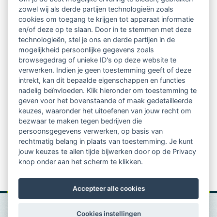
zowel wij als derde partijen technologieën zoals
Netwerk van 2100 professionals in 14
cookies om toegang te krijgen tot apparaat informatie
regio's
en/of deze op te slaan. Door in te stemmen met deze
technologieën, stel je ons en derde partijen in de
mogelijkheid persoonlijke gegevens zoals
Vindbaar voor opdrachtgevers
browsegedrag of unieke ID's op deze website te
verwerken. Indien je geen toestemming geeft of deze
Tijdschrift voor
intrekt, kan dit bepaalde eigenschappen en functies
Begeleidingskunde & kennisbank
nadelig beïnvloeden. Klik hieronder om toestemming te
geven voor het bovenstaande of maak gedetailleerde
keuzes, waaronder het uitoefenen van jouw recht om
Beroepsregistratie (LVSC keurmerk)
bezwaar te maken tegen bedrijven die
persoonsgegevens verwerken, op basis van
Lid worden van LVSC
rechtmatig belang in plaats van toestemming. Je kunt
jouw keuzes te allen tijde bijwerken door op de Privacy
knop onder aan het scherm te klikken.
Accepteer alle cookies
Cookies instellingen