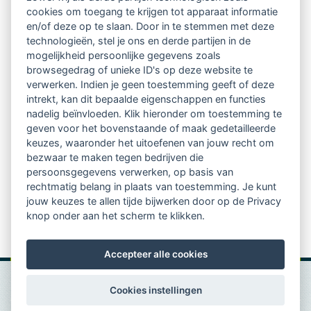
Netwerk van 2100 professionals in 14
cookies om toegang te krijgen tot apparaat informatie
regio's
en/of deze op te slaan. Door in te stemmen met deze
technologieën, stel je ons en derde partijen in de
mogelijkheid persoonlijke gegevens zoals
Vindbaar voor opdrachtgevers
browsegedrag of unieke ID's op deze website te
verwerken. Indien je geen toestemming geeft of deze
Tijdschrift voor
intrekt, kan dit bepaalde eigenschappen en functies
Begeleidingskunde & kennisbank
nadelig beïnvloeden. Klik hieronder om toestemming te
geven voor het bovenstaande of maak gedetailleerde
keuzes, waaronder het uitoefenen van jouw recht om
Beroepsregistratie (LVSC keurmerk)
bezwaar te maken tegen bedrijven die
persoonsgegevens verwerken, op basis van
Lid worden van LVSC
rechtmatig belang in plaats van toestemming. Je kunt
jouw keuzes te allen tijde bijwerken door op de Privacy
knop onder aan het scherm te klikken.
Accepteer alle cookies
Cookies instellingen