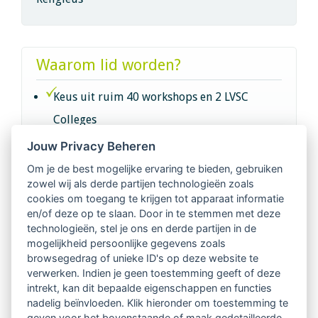
Waarom lid worden?
Keus uit ruim 40 workshops en 2 LVSC
Colleges
Jouw Privacy Beheren
Intervisie met geregistreerde vakgenoten
Om je de best mogelijke ervaring te bieden, gebruiken
zowel wij als derde partijen technologieën zoals
Netwerk van 2100 professionals in 14
cookies om toegang te krijgen tot apparaat informatie
regio's
en/of deze op te slaan. Door in te stemmen met deze
technologieën, stel je ons en derde partijen in de
mogelijkheid persoonlijke gegevens zoals
Vindbaar voor opdrachtgevers
browsegedrag of unieke ID's op deze website te
verwerken. Indien je geen toestemming geeft of deze
Tijdschrift voor
intrekt, kan dit bepaalde eigenschappen en functies
Begeleidingskunde & kennisbank
nadelig beïnvloeden. Klik hieronder om toestemming te
geven voor het bovenstaande of maak gedetailleerde