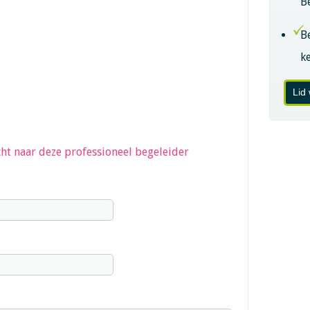
B
B
k
Lid
ht naar deze professioneel begeleider