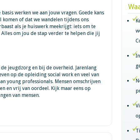
Waa
ge basis werken we aan jouw vragen. Goede kans
el komen of dat we wandelen tijdens ons
K
baast als je huiswerk meekrijgt: iets om te
w
. Alles om jou de stap verder te helpen die jij
C
I
g
n de jeugdzorg en bij de overheid. Jarenlang
even op de opleiding social work en veel van
N
 aan young professionals. Mensen omschrijven
pen en vrij van oordeel. Kijk maar eens op
p
ingen van mensen.
V
o
T