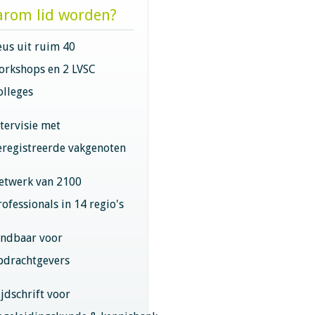
rom lid worden?
eus uit ruim 40
orkshops en 2 LVSC
olleges
ntervisie met
eregistreerde vakgenoten
etwerk van 2100
rofessionals in 14 regio's
indbaar voor
pdrachtgevers
ijdschrift voor