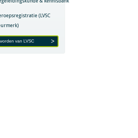
egeleidingskunde & kennisbank
eroepsregistratie (LVSC
eurmerk)
 worden van LVSC