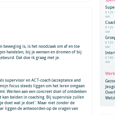
Super
€ 125 
uur
Coac
€ 125 
uur
Groe
€ 125 
in beweging is, is het noodzaak om af en toe
uur
 eigen handelen, bij je wensen en dromen of bij
Inter
 gebeurd. Dat doe ik graag met je.
€ 100 
uur
Werk
als supervisor en ACT-coach (acceptance and
Gezo
mijn focus steeds liggen om het leren omgaan
Jeug
omt. Werken aan een concreet doel of ontdekken
Over
et kan beiden in coaching. Bij supervisie zullen
Welzi
e doet wat je doet'. Maar niet zonder de
aar liggen de antwoorden op de vragen van