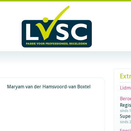
Ext
Maryam van der Hamsvoord-van Boxtel
Lidm
Beroe
Regi
sinds 
Supe
sinds 
Speci