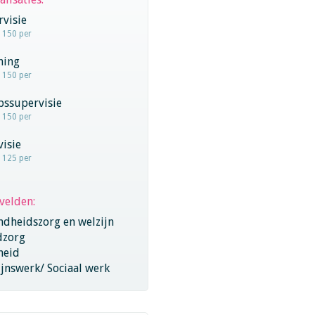
visie
- 150 per
hing
- 150 per
pssupervisie
- 150 per
visie
- 125 per
velden:
ndheidszorg en welzijn
dzorg
heid
jnswerk/ Sociaal werk