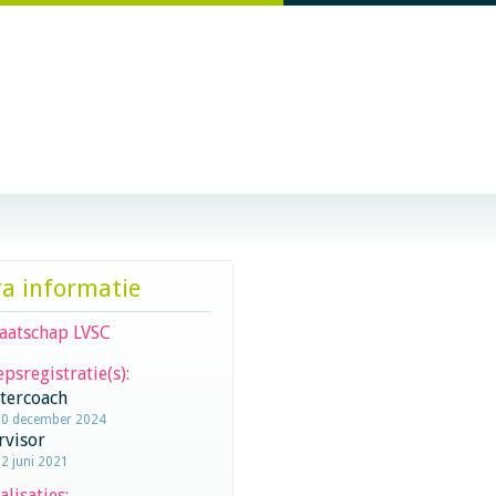
ra informatie
aatschap LVSC
psregistratie(s):
stercoach
10 december 2024
rvisor
22 juni 2021
alisaties: