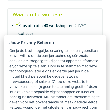
Waarom lid worden?
Keus uit ruim 40 workshops en 2 LVSC
Colleges
Jouw Privacy Beheren
Intervisie met geregistreerde vakgenoten
Om je de best mogelijke ervaring te bieden, gebruiken
zowel wij als derde partijen technologieën zoals
Netwerk van 2100 professionals in 14
cookies om toegang te krijgen tot apparaat informatie
regio's
en/of deze op te slaan. Door in te stemmen met deze
technologieën, stel je ons en derde partijen in de
mogelijkheid persoonlijke gegevens zoals
Vindbaar voor opdrachtgevers
browsegedrag of unieke ID's op deze website te
verwerken. Indien je geen toestemming geeft of deze
Tijdschrift voor
intrekt, kan dit bepaalde eigenschappen en functies
Begeleidingskunde & kennisbank
nadelig beïnvloeden. Klik hieronder om toestemming te
geven voor het bovenstaande of maak gedetailleerde
keuzes, waaronder het uitoefenen van jouw recht om
Beroepsregistratie (LVSC keurmerk)