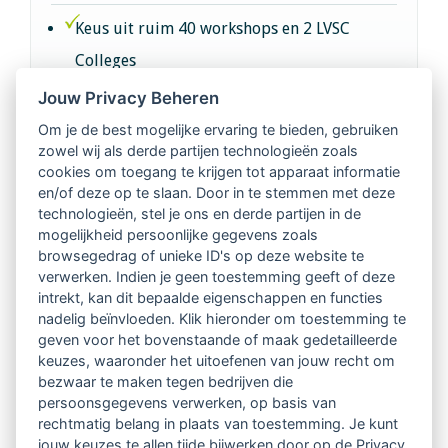
Keus uit ruim 40 workshops en 2 LVSC
Colleges
Jouw Privacy Beheren
Intervisie met geregistreerde vakgenoten
Om je de best mogelijke ervaring te bieden, gebruiken
zowel wij als derde partijen technologieën zoals
Netwerk van 2100 professionals in 14
cookies om toegang te krijgen tot apparaat informatie
regio's
en/of deze op te slaan. Door in te stemmen met deze
technologieën, stel je ons en derde partijen in de
mogelijkheid persoonlijke gegevens zoals
Vindbaar voor opdrachtgevers
browsegedrag of unieke ID's op deze website te
verwerken. Indien je geen toestemming geeft of deze
Tijdschrift voor
intrekt, kan dit bepaalde eigenschappen en functies
Begeleidingskunde & kennisbank
nadelig beïnvloeden. Klik hieronder om toestemming te
geven voor het bovenstaande of maak gedetailleerde
keuzes, waaronder het uitoefenen van jouw recht om
Beroepsregistratie (LVSC keurmerk)
bezwaar te maken tegen bedrijven die
persoonsgegevens verwerken, op basis van
Lid worden van LVSC
rechtmatig belang in plaats van toestemming. Je kunt
jouw keuzes te allen tijde bijwerken door op de Privacy