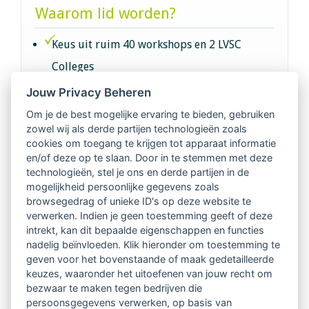
Waarom lid worden?
Keus uit ruim 40 workshops en 2 LVSC
Colleges
Jouw Privacy Beheren
Intervisie met geregistreerde vakgenoten
Om je de best mogelijke ervaring te bieden, gebruiken
zowel wij als derde partijen technologieën zoals
Netwerk van 2100 professionals in 14
cookies om toegang te krijgen tot apparaat informatie
regio's
en/of deze op te slaan. Door in te stemmen met deze
technologieën, stel je ons en derde partijen in de
mogelijkheid persoonlijke gegevens zoals
Vindbaar voor opdrachtgevers
browsegedrag of unieke ID's op deze website te
verwerken. Indien je geen toestemming geeft of deze
Tijdschrift voor
intrekt, kan dit bepaalde eigenschappen en functies
Begeleidingskunde & kennisbank
nadelig beïnvloeden. Klik hieronder om toestemming te
geven voor het bovenstaande of maak gedetailleerde
keuzes, waaronder het uitoefenen van jouw recht om
Beroepsregistratie (LVSC keurmerk)
bezwaar te maken tegen bedrijven die
persoonsgegevens verwerken, op basis van