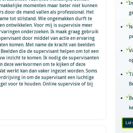
I
emakkelijke momenten maar beter niet kunnen
s door de mand vallen als professional. Het
g
ame tot stilstand. Wie ongemakken durft te
ven ontwikkelen. Voor mij is supervisie meer
N
rvaringen onderzoeken. Ik maak graag gebruik
p
pervisant door middel van actie en ervaring
laten komen. Met name de kracht van beelden
V
. Beelden die de supervisant helpen om tot een
uw inzicht te komen. Ik nodig de supervisanten
o
an deze werkvormen om te kijken of deze
Wat werkt kan dan vaker ingezet worden. Soms
T
verdrijving in om de supervisant een luchtige
el voor te houden. Online supervisie of bij
B
B
k
Lid