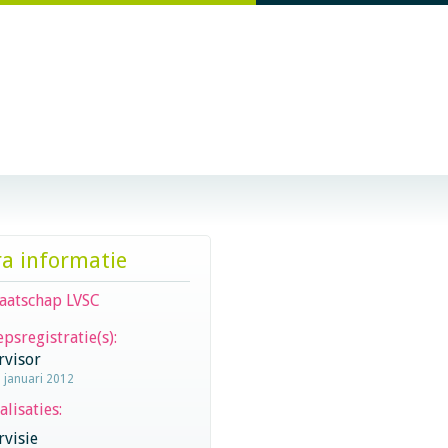
ra informatie
aatschap LVSC
psregistratie(s):
rvisor
1 januari 2012
alisaties:
visie