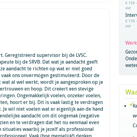
€ 100 
uur
Inter
€ 150 
uur
Werk
Gezo
t. Geregistreerd supervisor bij de LVSC.
Onder
eute bij de SRVB. Dat wat je aandacht geeft
wete
nze aandacht te richten op wat er niet goed
 vaak ons onvermogen gestimuleerd. Door de
t wat al wel werkt, wordt je aangesproken op je
vertrouwen en hoop. Dit creëert een stevige
Waa
aringen. Ongemakkelijk voelen, onzeker voelen,
eten, hoort er bij. Dit is vaak lastig te verdragen
K
 Je wil niet voelen wat er eigenlijk aan de hand
iendelijke aandacht om dit ongemak (negative
w
 zien en te verdragen dat het nu eenmaal even
C
 situaties waarbij je jezelf als professional
rofessioneel. Vaak (hoe menselijk!) denken