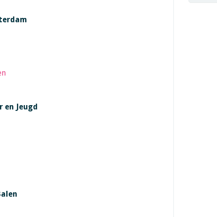
sterdam
en
r en Jeugd
Balen