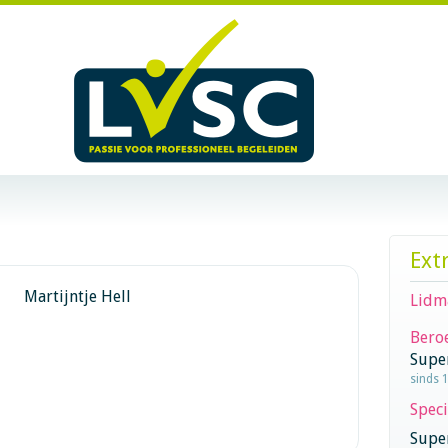
Ext
Martijntje Hell
Lidm
Beroe
Supe
sinds 
Speci
Super