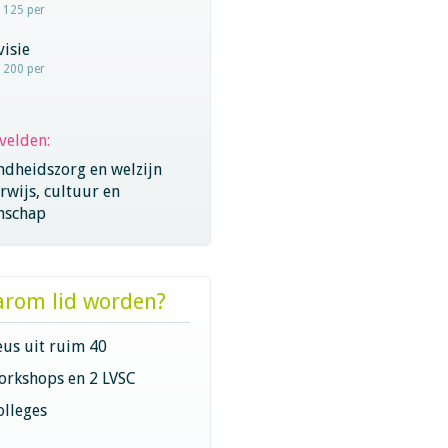
- 125 per
visie
- 200 per
velden:
ndheidszorg en welzijn
wijs, cultuur en
nschap
rom lid worden?
eus uit ruim 40
orkshops en 2 LVSC
olleges