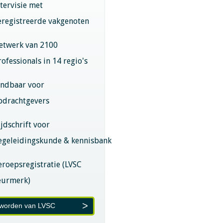
ntervisie met
eregistreerde vakgenoten
etwerk van 2100
rofessionals in 14 regio's
indbaar voor
pdrachtgevers
ijdschrift voor
egeleidingskunde & kennisbank
eroepsregistratie (LVSC
eurmerk)
 worden van LVSC