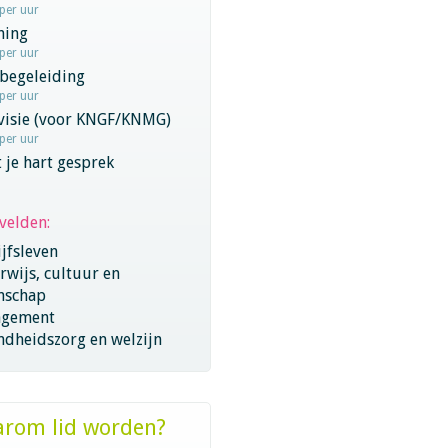
 per uur
hing
 per uur
begeleiding
 per uur
rvisie (voor KNGF/KNMG)
 per uur
 je hart gesprek
velden:
jfsleven
wijs, cultuur en
nschap
gement
ndheidszorg en welzijn
rom lid worden?