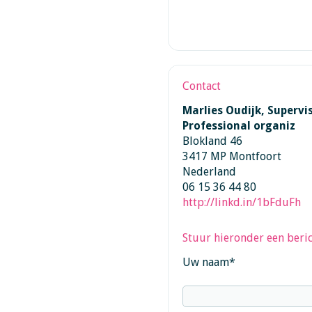
Contact
Marlies Oudijk, Supervi
Professional organiz
Blokland 46
3417 MP Montfoort
Nederland
06 15 36 44 80
http://linkd.in/1bFduFh
Stuur hieronder een beric
Uw naam
*