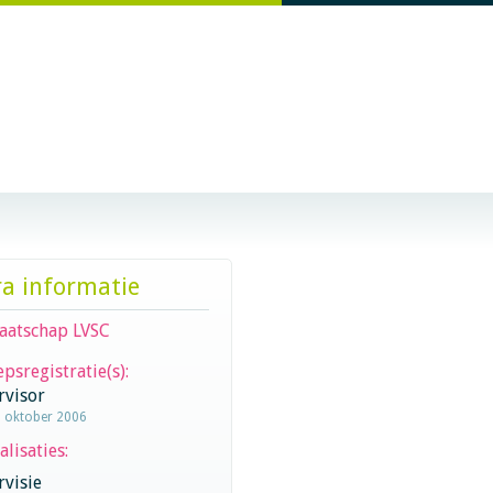
ra informatie
aatschap LVSC
psregistratie(s):
rvisor
1 oktober 2006
alisaties:
visie