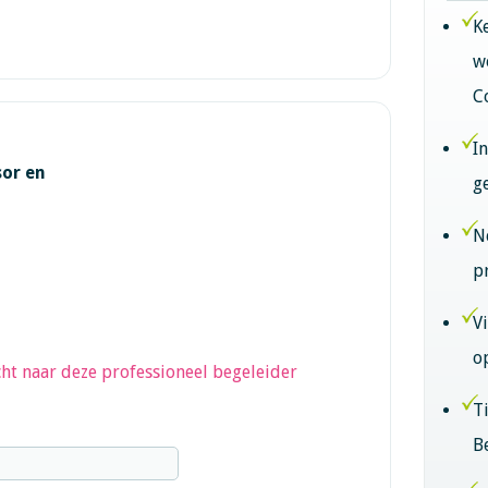
K
w
C
I
sor en
g
N
p
V
o
ht naar deze professioneel begeleider
T
B