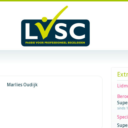
Ext
Marlies Oudijk
Lidm
Beroe
Supe
sinds 
Speci
Super