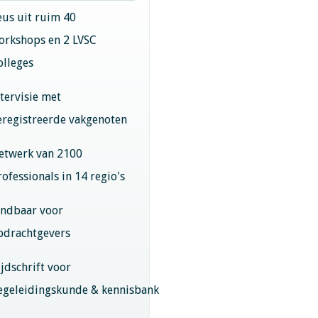
eus uit ruim 40
orkshops en 2 LVSC
olleges
ntervisie met
eregistreerde vakgenoten
etwerk van 2100
rofessionals in 14 regio's
indbaar voor
pdrachtgevers
ijdschrift voor
egeleidingskunde & kennisbank