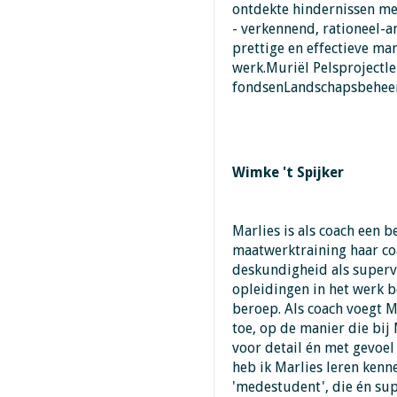
ontdekte hindernissen me
- verkennend, rationeel-a
prettige en effectieve ma
werk.Muriël Pelsprojectle
fondsenLandschapsbehee
Wimke 't Spijker
Marlies is als coach een 
maatwerktraining haar co
deskundigheid als supervi
opleidingen in het werk b
beroep. Als coach voegt M
toe, op de manier die bij 
voor detail én met gevoe
heb ik Marlies leren kenn
'medestudent', die én su