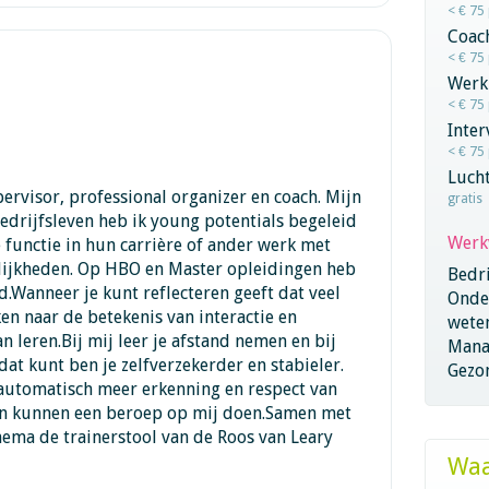
< € 75
Coac
< € 75
Werk
< € 75
Inte
< € 75
Lucht
pervisor, professional organizer en coach. Mijn
gratis
bedrijfsleven heb ik young potentials begeleid
Werk
functie in hun carrière of ander werk met
ijkheden. Op HBO en Master opleidingen heb
Bedri
d.Wanneer je kunt reflecteren geeft dat veel
Onder
jken naar de betekenis van interactie en
wete
 leren.Bij mij leer je afstand nemen en bij
Mana
 dat kunt ben je zelfverzekerder en stabieler.
Gezo
automatisch meer erkenning en respect van
en kunnen een beroep op mij doen.Samen met
Thema de trainerstool van de Roos van Leary
Waa