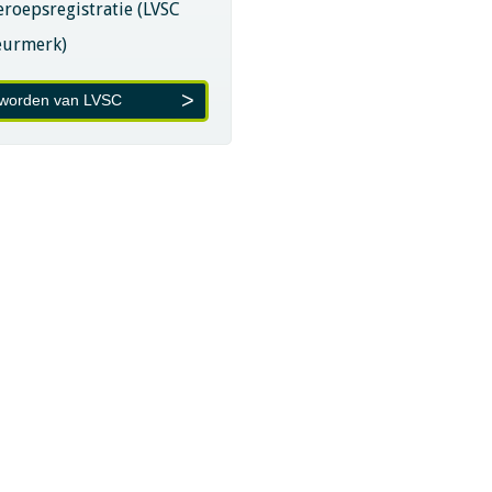
eroepsregistratie (LVSC
eurmerk)
 worden van LVSC