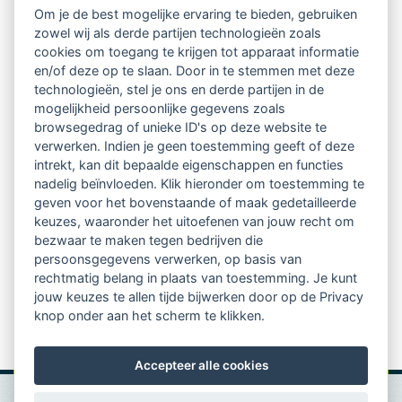
Om je de best mogelijke ervaring te bieden, gebruiken
zowel wij als derde partijen technologieën zoals
Netwerk van 2100 professionals in 14
cookies om toegang te krijgen tot apparaat informatie
regio's
en/of deze op te slaan. Door in te stemmen met deze
technologieën, stel je ons en derde partijen in de
mogelijkheid persoonlijke gegevens zoals
Vindbaar voor opdrachtgevers
browsegedrag of unieke ID's op deze website te
verwerken. Indien je geen toestemming geeft of deze
Tijdschrift voor
intrekt, kan dit bepaalde eigenschappen en functies
Begeleidingskunde & kennisbank
nadelig beïnvloeden. Klik hieronder om toestemming te
geven voor het bovenstaande of maak gedetailleerde
keuzes, waaronder het uitoefenen van jouw recht om
Beroepsregistratie (LVSC keurmerk)
bezwaar te maken tegen bedrijven die
persoonsgegevens verwerken, op basis van
Lid worden van LVSC
rechtmatig belang in plaats van toestemming. Je kunt
jouw keuzes te allen tijde bijwerken door op de Privacy
knop onder aan het scherm te klikken.
Accepteer alle cookies