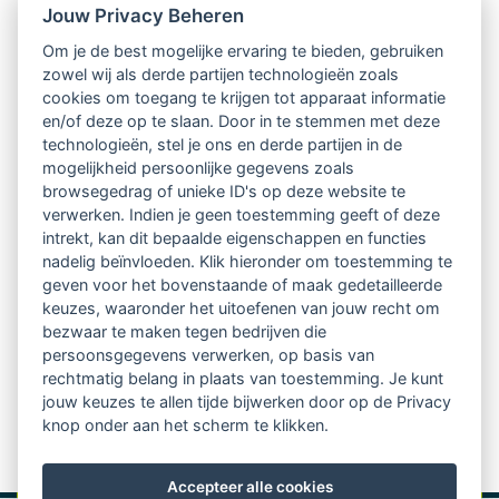
Jouw Privacy Beheren
Intervisie met geregistreerde vakgenoten
Om je de best mogelijke ervaring te bieden, gebruiken
zowel wij als derde partijen technologieën zoals
Netwerk van 2100 professionals in 14
cookies om toegang te krijgen tot apparaat informatie
regio's
en/of deze op te slaan. Door in te stemmen met deze
technologieën, stel je ons en derde partijen in de
mogelijkheid persoonlijke gegevens zoals
Vindbaar voor opdrachtgevers
browsegedrag of unieke ID's op deze website te
verwerken. Indien je geen toestemming geeft of deze
Tijdschrift voor
intrekt, kan dit bepaalde eigenschappen en functies
Begeleidingskunde & kennisbank
nadelig beïnvloeden. Klik hieronder om toestemming te
geven voor het bovenstaande of maak gedetailleerde
keuzes, waaronder het uitoefenen van jouw recht om
Beroepsregistratie (LVSC keurmerk)
bezwaar te maken tegen bedrijven die
persoonsgegevens verwerken, op basis van
Lid worden van LVSC
rechtmatig belang in plaats van toestemming. Je kunt
jouw keuzes te allen tijde bijwerken door op de Privacy
knop onder aan het scherm te klikken.
Accepteer alle cookies