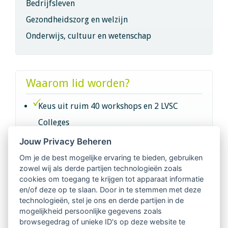
Bedrijfsleven
Gezondheidszorg en welzijn
Onderwijs, cultuur en wetenschap
Waarom lid worden?
Keus uit ruim 40 workshops en 2 LVSC
Colleges
Jouw Privacy Beheren
Intervisie met geregistreerde vakgenoten
Om je de best mogelijke ervaring te bieden, gebruiken
zowel wij als derde partijen technologieën zoals
Netwerk van 2100 professionals in 14
cookies om toegang te krijgen tot apparaat informatie
regio's
en/of deze op te slaan. Door in te stemmen met deze
technologieën, stel je ons en derde partijen in de
mogelijkheid persoonlijke gegevens zoals
Vindbaar voor opdrachtgevers
browsegedrag of unieke ID's op deze website te