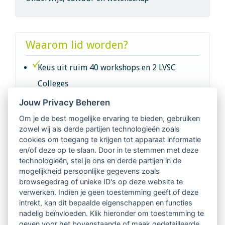
Waarom lid worden?
Keus uit ruim 40 workshops en 2 LVSC
Colleges
Jouw Privacy Beheren
Intervisie met geregistreerde vakgenoten
Om je de best mogelijke ervaring te bieden, gebruiken
zowel wij als derde partijen technologieën zoals
Netwerk van 2100 professionals in 14
cookies om toegang te krijgen tot apparaat informatie
regio's
en/of deze op te slaan. Door in te stemmen met deze
technologieën, stel je ons en derde partijen in de
mogelijkheid persoonlijke gegevens zoals
Vindbaar voor opdrachtgevers
browsegedrag of unieke ID's op deze website te
verwerken. Indien je geen toestemming geeft of deze
Tijdschrift voor
intrekt, kan dit bepaalde eigenschappen en functies
Begeleidingskunde & kennisbank
nadelig beïnvloeden. Klik hieronder om toestemming te
geven voor het bovenstaande of maak gedetailleerde