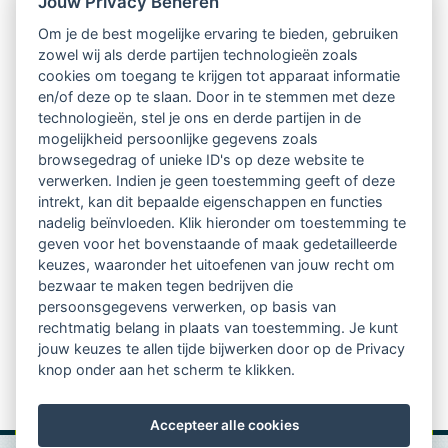
Jouw Privacy Beheren
Intervisie met geregistreerde vakgenoten
Om je de best mogelijke ervaring te bieden, gebruiken
zowel wij als derde partijen technologieën zoals
Netwerk van 2100 professionals in 14
cookies om toegang te krijgen tot apparaat informatie
regio's
en/of deze op te slaan. Door in te stemmen met deze
technologieën, stel je ons en derde partijen in de
mogelijkheid persoonlijke gegevens zoals
Vindbaar voor opdrachtgevers
browsegedrag of unieke ID's op deze website te
verwerken. Indien je geen toestemming geeft of deze
Tijdschrift voor
intrekt, kan dit bepaalde eigenschappen en functies
Begeleidingskunde & kennisbank
nadelig beïnvloeden. Klik hieronder om toestemming te
geven voor het bovenstaande of maak gedetailleerde
keuzes, waaronder het uitoefenen van jouw recht om
Beroepsregistratie (LVSC keurmerk)
bezwaar te maken tegen bedrijven die
persoonsgegevens verwerken, op basis van
Lid worden van LVSC
rechtmatig belang in plaats van toestemming. Je kunt
jouw keuzes te allen tijde bijwerken door op de Privacy
knop onder aan het scherm te klikken.
Accepteer alle cookies