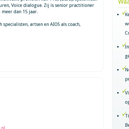
Waa
uren, Voice dialogue. Zij is senior practitioner
 meer dan 15 jaar.
K
w
 specialisten, artsen en AIOS als coach,
C
I
g
N
p
V
o
T
B
.nl