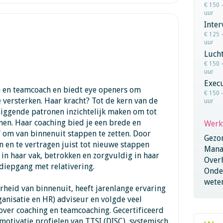
€ 150 
uur
Inter
€ 125 
uur
Lucht
€ 150 
uur
Execu
h en teamcoach en biedt eye openers om
€ 150 
e versterken. Haar kracht? Tot de kern van de
uur
iggende patronen inzichtelijk maken om tot
en. Haar coaching bied je een brede en
Werk
f om van binnenuit stappen te zetten. Door
Gezo
n en te vertragen juist tot nieuwe stappen
Mana
in haar vak, betrokken en zorgvuldig in haar
Overh
diepgang met relativering.
Onder
wete
rheid van binnenuit, heeft jarenlange ervaring
ganisatie en HR) adviseur en volgde veel
over coaching en teamcoaching. Gecertificeerd
 motivatie profielen van TTSI (DISC), systemisch