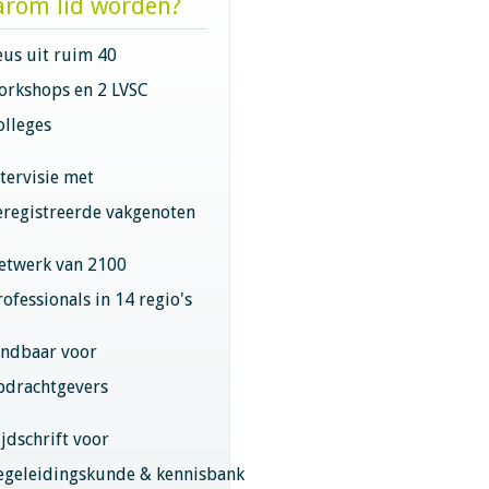
rom lid worden?
eus uit ruim 40
orkshops en 2 LVSC
olleges
ntervisie met
eregistreerde vakgenoten
etwerk van 2100
rofessionals in 14 regio's
indbaar voor
pdrachtgevers
ijdschrift voor
egeleidingskunde & kennisbank