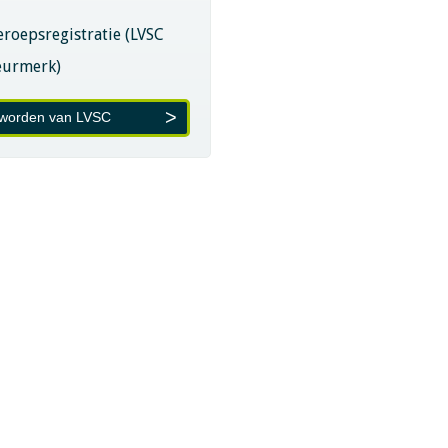
eroepsregistratie (LVSC
eurmerk)
 worden van LVSC