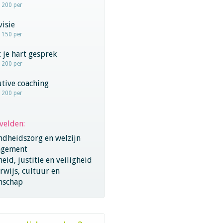
- 200 per
visie
- 150 per
 je hart gesprek
- 200 per
tive coaching
- 200 per
velden:
ndheidszorg en welzijn
gement
eid, justitie en veiligheid
wijs, cultuur en
nschap