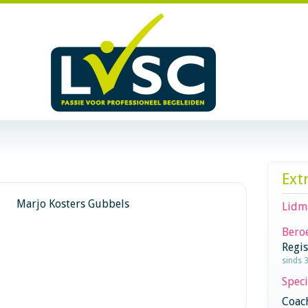
Ext
Marjo Kosters Gubbels
Lidm
Beroe
Regi
sinds 
Speci
Coac