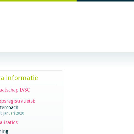
ra informatie
aatschap LVSC
psregistratie(s):
stercoach
30 januari 2020
alisaties:
hing