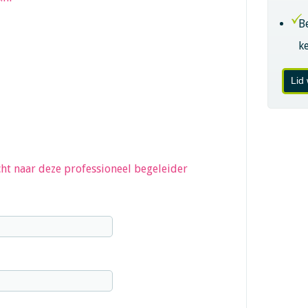
B
k
Lid
ht naar deze professioneel begeleider