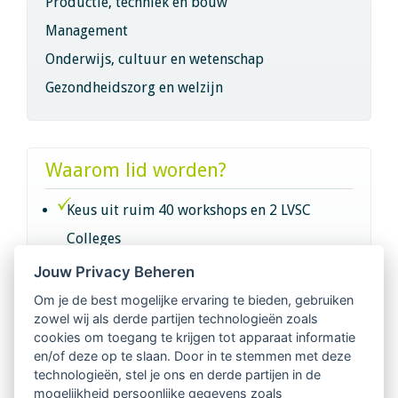
Productie, techniek en bouw
Management
Onderwijs, cultuur en wetenschap
Gezondheidszorg en welzijn
Waarom lid worden?
Keus uit ruim 40 workshops en 2 LVSC
Colleges
Jouw Privacy Beheren
Intervisie met geregistreerde vakgenoten
Om je de best mogelijke ervaring te bieden, gebruiken
zowel wij als derde partijen technologieën zoals
Netwerk van 2100 professionals in 14
cookies om toegang te krijgen tot apparaat informatie
regio's
en/of deze op te slaan. Door in te stemmen met deze
technologieën, stel je ons en derde partijen in de
mogelijkheid persoonlijke gegevens zoals
Vindbaar voor opdrachtgevers