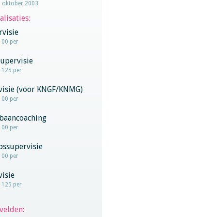
2 oktober 2003
alisaties:
visie
100 per
upervisie
- 125 per
rvisie (voor KNGF/KNMG)
100 per
baancoaching
100 per
pssupervisie
100 per
visie
- 125 per
velden: