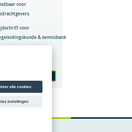
indbaar voor
pdrachtgevers
ijdschrift voor
egeleidingskunde & kennisbank
eroepsregistratie (LVSC
eurmerk)
 worden van LVSC
teer alle cookies
ies instellingen