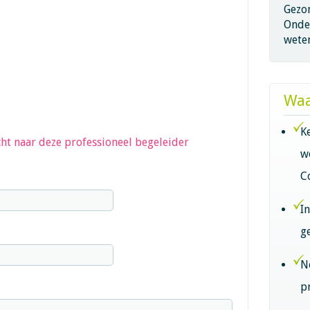
Gezo
Onder
wete
Waa
K
ht naar deze professioneel begeleider
w
C
I
g
N
p