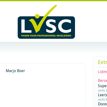
Ext
Marjo Boer
Lidm
Beroe
Supe
sinds 
Leer
sinds 
Doce