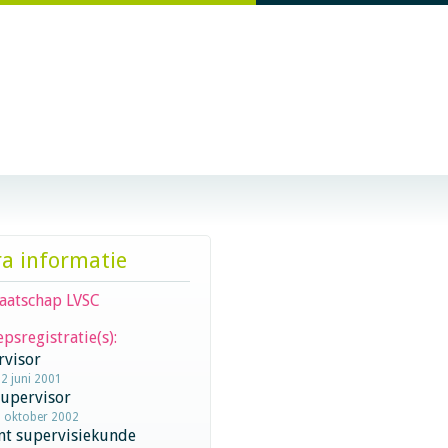
ra informatie
aatschap LVSC
psregistratie(s):
rvisor
22 juni 2001
supervisor
8 oktober 2002
nt supervisiekunde