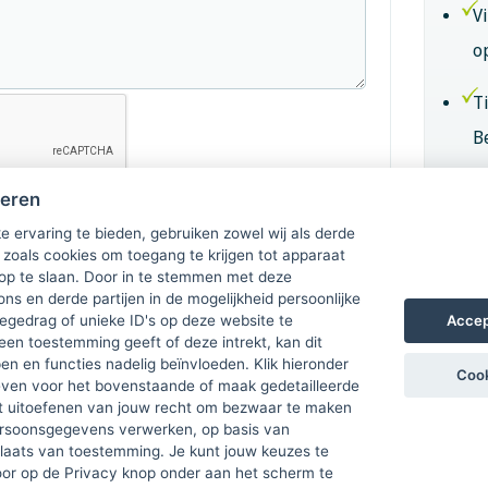
V
o
T
B
B
heren
k
e ervaring te bieden, gebruiken zowel wij als derde
 zoals cookies om toegang te krijgen tot apparaat
 op te slaan. Door in te stemmen met deze
Lid
ons en derde partijen in de mogelijkheid persoonlijke
Accep
gedrag of unieke ID's op deze website te
een toestemming geeft of deze intrekt, kan dit
n en functies nadelig beïnvloeden. Klik hieronder
Cook
ven voor het bovenstaande of maak gedetailleerde
t uitoefenen van jouw recht om bezwaar te maken
ersoonsgegevens verwerken, op basis van
plaats van toestemming. Je kunt jouw keuzes te
door op de Privacy knop onder aan het scherm te