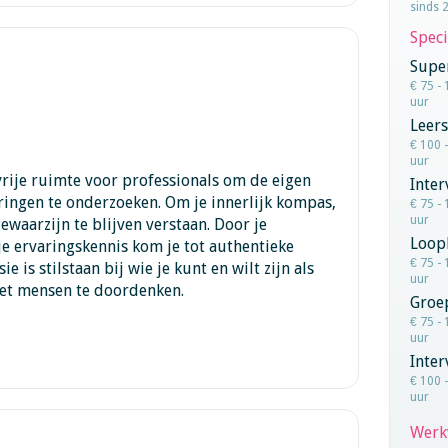
sinds 
Speci
Super
€ 75 - 
uur
Leers
€ 100 
uur
vrije ruimte voor professionals om de eigen
Inte
ringen te onderzoeken. Om je innerlijk kompas,
€ 75 - 
uur
gewaarzijn te blijven verstaan. Door je
Loop
e ervaringskennis kom je tot authentieke
€ 75 - 
ie is stilstaan bij wie je kunt en wilt zijn als
uur
met mensen te doordenken.
Groe
€ 75 - 
uur
Inter
€ 100 
uur
Werk