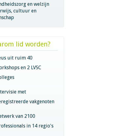
ndheidszorg en welzijn
wijs, cultuur en
nschap
rom lid worden?
eus uit ruim 40
orkshops en 2 LVSC
olleges
ntervisie met
eregistreerde vakgenoten
etwerk van 2100
rofessionals in 14 regio's