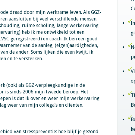
C
 rode draad door mijn werkzame leven. Als GGZ-
ren aansluiten bij veel verschillende mensen.
I
shouding, ruime scholing, lange werkervaring
nservaring) heb ik me ontwikkeld tot een
g
VSC geregistreerd) en coach. Ik ben een goed
waarnemer van de aanleg, (eigen)aardigheden,
N
van de ander. Soms lijken die even kwijt, ik
p
en en te versterken.
V
o
erk (ook) als GGZ-verpleegkundige in de
or is sinds 2006 mijn tweede beroep. Het
T
epen is dat ik over en weer mijn werkervaring
 dag weer van mijn collega’s en cliënten.
B
B
k
ebied van stresspreventie: hoe blijf je gezond