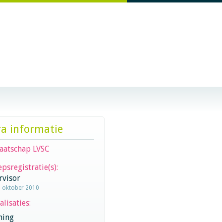
ra informatie
aatschap LVSC
psregistratie(s):
rvisor
1 oktober 2010
alisaties:
hing