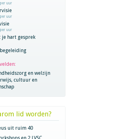
 per uur
visie
 per uur
visie
 per uur
 je hart gesprek
begeleiding
velden:
ndheidszorg en welzijn
wijs, cultuur en
nschap
rom lid worden?
eus uit ruim 40
orkshops en 2 LVSC