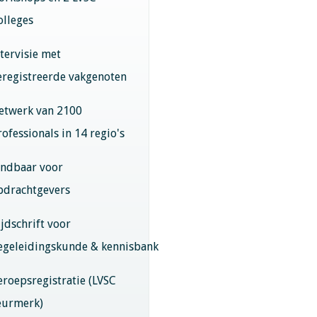
olleges
ntervisie met
eregistreerde vakgenoten
etwerk van 2100
rofessionals in 14 regio's
indbaar voor
pdrachtgevers
ijdschrift voor
egeleidingskunde & kennisbank
eroepsregistratie (LVSC
eurmerk)