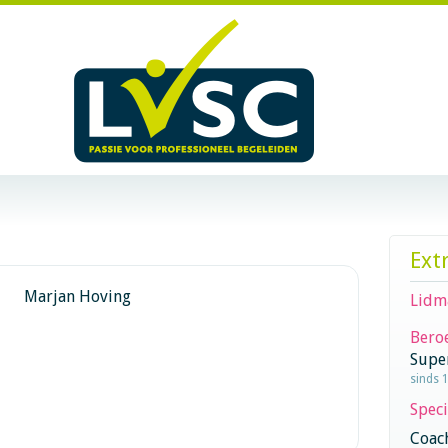
Ext
Marjan Hoving
Lidm
Beroe
Supe
sinds 
Speci
Coac