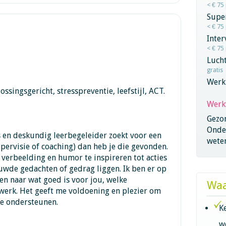
< € 75
Super
< € 75
Inter
< € 75
Lucht
gratis
Werk
ossingsgericht, stresspreventie, leefstijl, ACT.
Werk
Gezo
Onder
 en deskundig leerbegeleider zoekt voor een
wete
upervisie of coaching) dan heb je die gevonden.
 verbeelding en humor te inspireren tot acties
uwde gedachten of gedrag liggen. Ik ben er op
en naar wat goed is voor jou, welke
Waa
e werk. Het geeft me voldoening en plezier om
te ondersteunen.
K
w