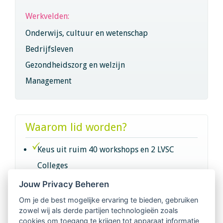
Werkvelden:
Onderwijs, cultuur en wetenschap
Bedrijfsleven
Gezondheidszorg en welzijn
Management
Waarom lid worden?
Keus uit ruim 40 workshops en 2 LVSC
Colleges
Jouw Privacy Beheren
Intervisie met geregistreerde vakgenoten
Om je de best mogelijke ervaring te bieden, gebruiken
zowel wij als derde partijen technologieën zoals
Netwerk van 2100 professionals in 14
cookies om toegang te krijgen tot apparaat informatie