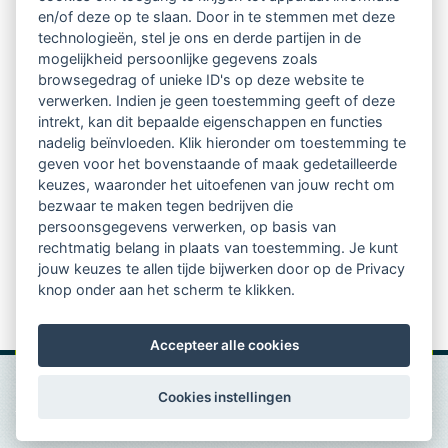
regio's
en/of deze op te slaan. Door in te stemmen met deze
technologieën, stel je ons en derde partijen in de
mogelijkheid persoonlijke gegevens zoals
Vindbaar voor opdrachtgevers
browsegedrag of unieke ID's op deze website te
verwerken. Indien je geen toestemming geeft of deze
Tijdschrift voor
intrekt, kan dit bepaalde eigenschappen en functies
Begeleidingskunde & kennisbank
nadelig beïnvloeden. Klik hieronder om toestemming te
geven voor het bovenstaande of maak gedetailleerde
keuzes, waaronder het uitoefenen van jouw recht om
Beroepsregistratie (LVSC keurmerk)
bezwaar te maken tegen bedrijven die
persoonsgegevens verwerken, op basis van
Lid worden van LVSC
rechtmatig belang in plaats van toestemming. Je kunt
jouw keuzes te allen tijde bijwerken door op de Privacy
knop onder aan het scherm te klikken.
Accepteer alle cookies
Cookies instellingen