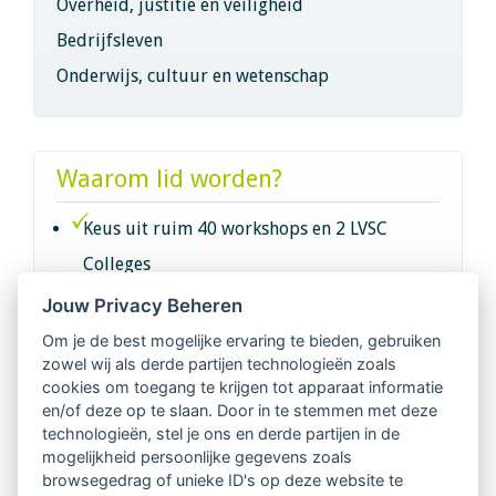
Overheid, justitie en veiligheid
Bedrijfsleven
Onderwijs, cultuur en wetenschap
Waarom lid worden?
Keus uit ruim 40 workshops en 2 LVSC
Colleges
Jouw Privacy Beheren
Intervisie met geregistreerde vakgenoten
Om je de best mogelijke ervaring te bieden, gebruiken
zowel wij als derde partijen technologieën zoals
Netwerk van 2100 professionals in 14
cookies om toegang te krijgen tot apparaat informatie
regio's
en/of deze op te slaan. Door in te stemmen met deze
technologieën, stel je ons en derde partijen in de
mogelijkheid persoonlijke gegevens zoals
Vindbaar voor opdrachtgevers
browsegedrag of unieke ID's op deze website te