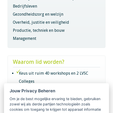
Bedrijfsleven
Gezondheidszorg en welzijn
Overheid, justitie en veiligheid
Productie, techniek en bouw
Management
Waarom lid worden?
Keus uit ruim 40 workshops en 2 LVSC
Colleges
Jouw Privacy Beheren
Intervisie met geregistreerde vakgenoten
Om je de best mogelijke ervaring te bieden, gebruiken
zowel wij als derde partijen technologieën zoals
Netwerk van 2100 professionals in 14
cookies om toegang te krijgen tot apparaat informatie