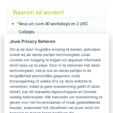
Waarom lid worden?
Keus uit ruim 40 workshops en 2 LVSC
Colleges
Jouw Privacy Beheren
Intervisie met geregistreerde vakgenoten
Om je de best mogelijke ervaring te bieden, gebruiken
zowel wij als derde partijen technologieën zoals
Netwerk van 2100 professionals in 14
cookies om toegang te krijgen tot apparaat informatie
regio's
en/of deze op te slaan. Door in te stemmen met deze
technologieën, stel je ons en derde partijen in de
mogelijkheid persoonlijke gegevens zoals
Vindbaar voor opdrachtgevers
browsegedrag of unieke ID's op deze website te
verwerken. Indien je geen toestemming geeft of deze
Tijdschrift voor
intrekt, kan dit bepaalde eigenschappen en functies
Begeleidingskunde & kennisbank
nadelig beïnvloeden. Klik hieronder om toestemming te
geven voor het bovenstaande of maak gedetailleerde
keuzes, waaronder het uitoefenen van jouw recht om
Beroepsregistratie (LVSC keurmerk)
bezwaar te maken tegen bedrijven die