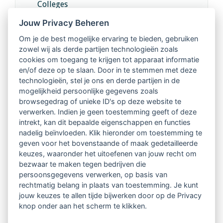
Colleges
Jouw Privacy Beheren
Intervisie met geregistreerde vakgenoten
Om je de best mogelijke ervaring te bieden, gebruiken
zowel wij als derde partijen technologieën zoals
Netwerk van 2100 professionals in 14
cookies om toegang te krijgen tot apparaat informatie
regio's
en/of deze op te slaan. Door in te stemmen met deze
technologieën, stel je ons en derde partijen in de
mogelijkheid persoonlijke gegevens zoals
Vindbaar voor opdrachtgevers
browsegedrag of unieke ID's op deze website te
verwerken. Indien je geen toestemming geeft of deze
Tijdschrift voor
intrekt, kan dit bepaalde eigenschappen en functies
Begeleidingskunde & kennisbank
nadelig beïnvloeden. Klik hieronder om toestemming te
geven voor het bovenstaande of maak gedetailleerde
keuzes, waaronder het uitoefenen van jouw recht om
Beroepsregistratie (LVSC keurmerk)
bezwaar te maken tegen bedrijven die
persoonsgegevens verwerken, op basis van
Lid worden van LVSC
rechtmatig belang in plaats van toestemming. Je kunt
jouw keuzes te allen tijde bijwerken door op de Privacy
knop onder aan het scherm te klikken.