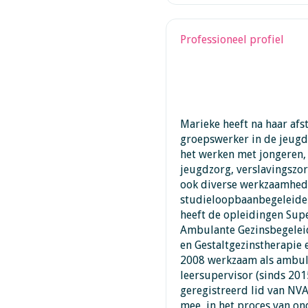
Professioneel profiel
Marieke heeft na haar afs
groepswerker in de jeugdh
het werken met jongeren,
jeugdzorg, verslavingszorg
ook diverse werkzaamhed
studieloopbaanbegeleider
heeft de opleidingen Supe
Ambulante Gezinsbegeleid
en Gestaltgezinstherapie e
2008 werkzaam als ambula
leersupervisor (sinds 2015
geregistreerd lid van NVA
mee, in het proces van on