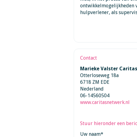
ontwikkelmogelijkheden vo
hulpverlener, als supervis
Contact
Marieke Valster Carita
Otterloseweg 18a
6718 ZM EDE
Nederland
06-14560504
www.caritasnetwerk.nl
Stuur hieronder een beric
Uw naam
*