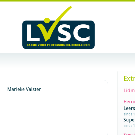
Ext
Marieke Valster
Lidm
Beroe
Leer
sinds 
Supe
sinds 
Speci