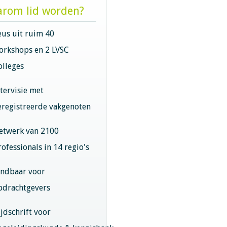
rom lid worden?
eus uit ruim 40
orkshops en 2 LVSC
olleges
ntervisie met
eregistreerde vakgenoten
etwerk van 2100
rofessionals in 14 regio's
indbaar voor
pdrachtgevers
ijdschrift voor