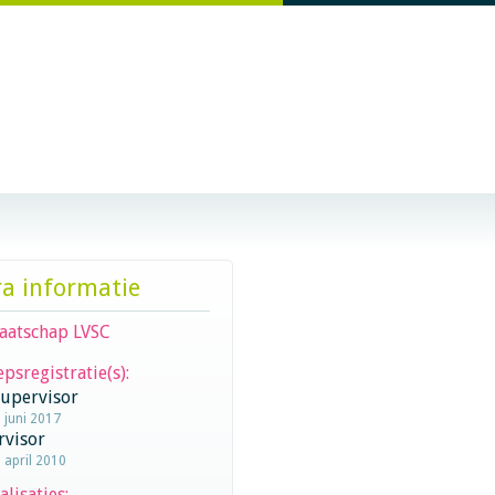
ra informatie
aatschap LVSC
psregistratie(s):
supervisor
1 juni 2017
rvisor
1 april 2010
alisaties: