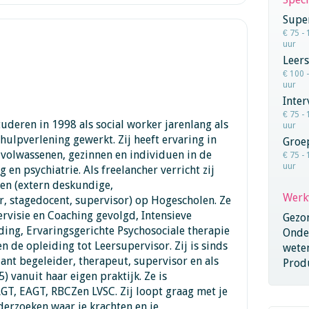
Super
€ 75 - 
uur
Leers
€ 100 
uur
Inter
€ 75 - 
tuderen in 1998 als social worker jarenlang als
uur
ulpverlening gewerkt. Zij heeft ervaring in
Groe
 volwassenen, gezinnen en individuen in de
€ 75 - 
uur
 en psychiatrie. Als freelancher verricht zij
en (extern deskundige,
Werk
, stagedocent, supervisor) op Hogescholen. Ze
rvisie en Coaching gevolgd, Intensieve
Gezo
ing, Ervaringsgerichte Psychosociale therapie
Onder
n de opleiding tot Leersupervisor. Zij is sinds
wete
nt begeleider, therapeut, supervisor en als
Produ
) vanuit haar eigen praktijk. Ze is
GT, EAGT, RBCZen LVSC. Zij loopt graag met je
derzoeken waar je krachten en je