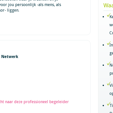
or jou persoonlijk -als mens, als
Waa
or- liggen.
K
w
C
I
g
s Netwerk
N
p
V
o
ht naar deze professioneel begeleider
T