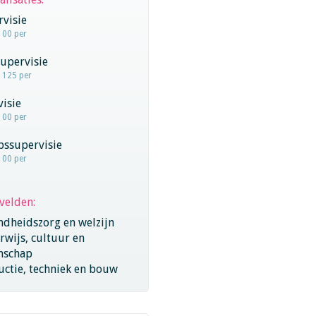
visie
100 per
upervisie
- 125 per
visie
100 per
pssupervisie
100 per
velden:
ndheidszorg en welzijn
wijs, cultuur en
nschap
ctie, techniek en bouw