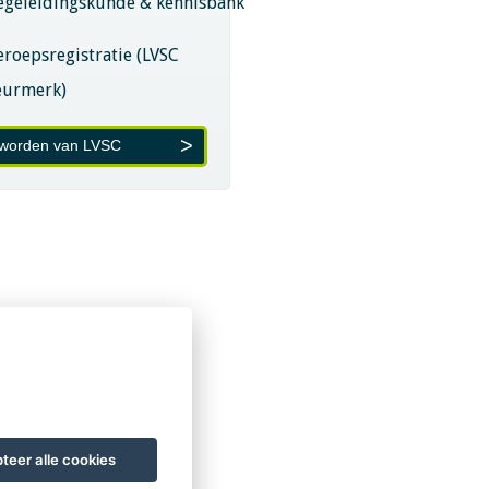
egeleidingskunde & kennisbank
eroepsregistratie (LVSC
eurmerk)
 worden van LVSC
teer alle cookies