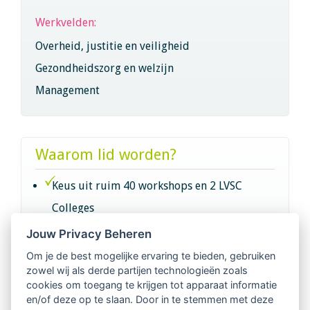
Werkvelden:
Overheid, justitie en veiligheid
Gezondheidszorg en welzijn
Management
Waarom lid worden?
Keus uit ruim 40 workshops en 2 LVSC
Colleges
Jouw Privacy Beheren
Intervisie met geregistreerde vakgenoten
Om je de best mogelijke ervaring te bieden, gebruiken
zowel wij als derde partijen technologieën zoals
Netwerk van 2100 professionals in 14
cookies om toegang te krijgen tot apparaat informatie
regio's
en/of deze op te slaan. Door in te stemmen met deze