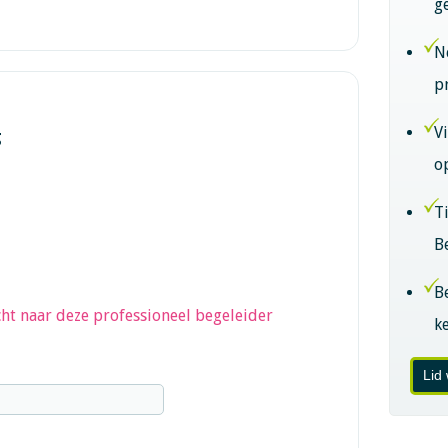
g
N
p
V
g
o
T
B
B
ht naar deze professioneel begeleider
k
Lid