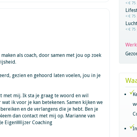
< € 75
Lifes
< € 75
Lucht
< € 75
Werk
Gezo
il maken als coach, door samen met jou op zoek
ijsheid.
teerd, gezien en gehoord laten voelen, jou in je
Waa
K
t met mij. Ik sta je graag te woord en wil
 wat ik voor je kan betekenen. Samen kijken we
w
 bereiken en de verlangens die je hebt. Ben je
C
Neem dan contact met mij op. Marianne van
 Je EigenWijzer Coaching
I