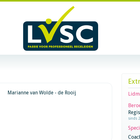
Ext
Marianne van Wolde - de Rooij
Lidm
Beroe
Regi
sinds 2
Speci
Coac