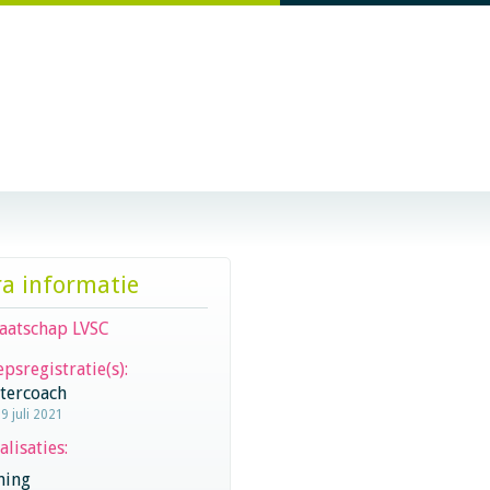
ra informatie
aatschap LVSC
psregistratie(s):
stercoach
9 juli 2021
alisaties:
hing