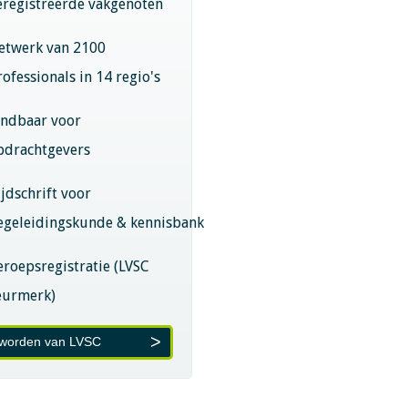
eregistreerde vakgenoten
etwerk van 2100
rofessionals in 14 regio's
indbaar voor
pdrachtgevers
ijdschrift voor
egeleidingskunde & kennisbank
eroepsregistratie (LVSC
eurmerk)
 worden van LVSC