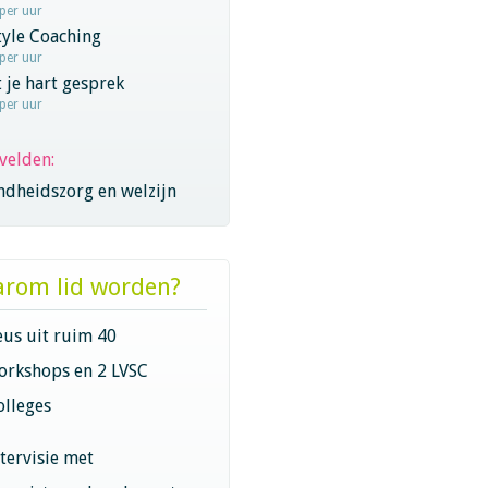
 per uur
tyle Coaching
 per uur
 je hart gesprek
 per uur
velden:
ndheidszorg en welzijn
rom lid worden?
eus uit ruim 40
orkshops en 2 LVSC
olleges
ntervisie met