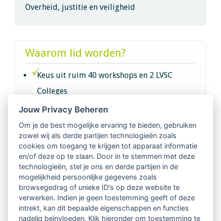
Overheid, justitie en veiligheid
Waarom lid worden?
Keus uit ruim 40 workshops en 2 LVSC
Colleges
Jouw Privacy Beheren
Intervisie met geregistreerde vakgenoten
Om je de best mogelijke ervaring te bieden, gebruiken
zowel wij als derde partijen technologieën zoals
Netwerk van 2100 professionals in 14
cookies om toegang te krijgen tot apparaat informatie
regio's
en/of deze op te slaan. Door in te stemmen met deze
technologieën, stel je ons en derde partijen in de
mogelijkheid persoonlijke gegevens zoals
Vindbaar voor opdrachtgevers
browsegedrag of unieke ID's op deze website te
verwerken. Indien je geen toestemming geeft of deze
Tijdschrift voor
intrekt, kan dit bepaalde eigenschappen en functies
Begeleidingskunde & kennisbank
nadelig beïnvloeden. Klik hieronder om toestemming te