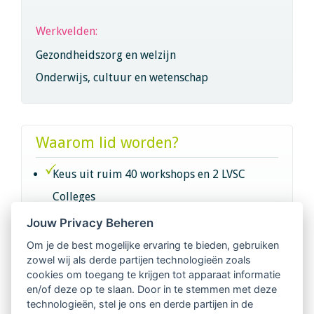
Werkvelden:
Gezondheidszorg en welzijn
Onderwijs, cultuur en wetenschap
Waarom lid worden?
Keus uit ruim 40 workshops en 2 LVSC
Colleges
Jouw Privacy Beheren
Intervisie met geregistreerde vakgenoten
Om je de best mogelijke ervaring te bieden, gebruiken
zowel wij als derde partijen technologieën zoals
Netwerk van 2100 professionals in 14
cookies om toegang te krijgen tot apparaat informatie
regio's
en/of deze op te slaan. Door in te stemmen met deze
technologieën, stel je ons en derde partijen in de