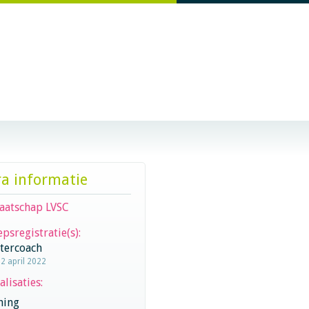
ra informatie
aatschap LVSC
psregistratie(s):
stercoach
12 april 2022
alisaties:
hing