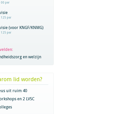
100 per
visie
- 125 per
rvisie (voor KNGF/KNMG)
- 125 per
velden:
ndheidszorg en welzijn
rom lid worden?
eus uit ruim 40
orkshops en 2 LVSC
olleges