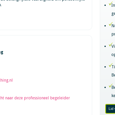
.
I
g
N
p
V
ng
o
T
B
hing.nl
B
k
ht naar deze professioneel begeleider
Lid