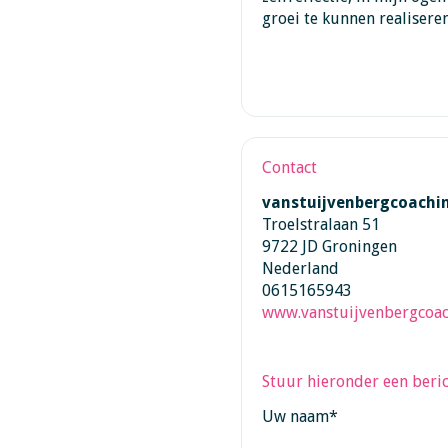
groei te kunnen realiseren
Contact
vanstuijvenbergcoachi
Troelstralaan 51
9722 JD Groningen
Nederland
0615165943
www.vanstuijvenbergcoac
Stuur hieronder een beric
Uw naam
*