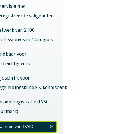
ntervisie met
eregistreerde vakgenoten
etwerk van 2100
rofessionals in 14 regio's
indbaar voor
pdrachtgevers
ijdschrift voor
egeleidingskunde & kennisbank
eroepsregistratie (LVSC
eurmerk)
 worden van LVSC