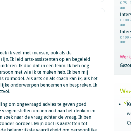
€ 75 - 
uur
Inter
€ 100 
uur
Inte
€ 100 
uur
reek ik veel met mensen, ook als de
Werk
ijn. Ik leid arts-assistenten op en begeleid
Gezo
inderen. Ik doe dat in een team. Ik heb oog
rsoon met wie ik te maken heb. Ik ben mij
s rolmodel. Als arts en als coach kan ik, als het
jnlijke onderwerpen benoemen en bespreken. Ik
Waa
tvol.
iding om ongevraagd advies te geven goed
K
te vragen stellen om iemand aan het denken en
w
en zoek naar de vraag achter de vraag. Ik ben
C
zonder oordeel. Mijn doel is aanzetten tot
en de belangrijkste vaardigheid om persoonlijke