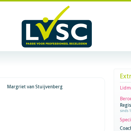
Ext
Margriet van Stuijvenberg
Lidm
Beroe
Regi
sinds 
Speci
Coac