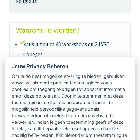
Religieus
Waarom lid worden?
Keus uit ruim 40 workshops en 2 LVSC
Colleges
Jouw Privacy Beheren
Intervisie met geregistreerde vakgenoten
Om je de best mogelijke ervaring te bieden, gebruiken
zowel wij als derde partijen technologieën zoals
Netwerk van 2100 professionals in 14
cookies om toegang te krijgen tot apparaat informatie
regio's
en/of deze op te slaan. Door in te stemmen met deze
technologieën, stel je ons en derde partijen in de
mogelijkheid persoonlijke gegevens zoals
Vindbaar voor opdrachtgevers
browsegedrag of unieke ID's op deze website te
verwerken. Indien je geen toestemming geeft of deze
Tijdschrift voor
intrekt, kan dit bepaalde eigenschappen en functies
Begeleidingskunde & kennisbank
nadelig beïnvloeden. Klik hieronder om toestemming te