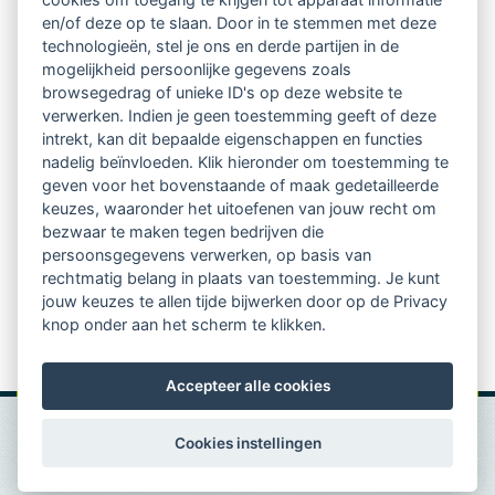
regio's
en/of deze op te slaan. Door in te stemmen met deze
technologieën, stel je ons en derde partijen in de
mogelijkheid persoonlijke gegevens zoals
Vindbaar voor opdrachtgevers
browsegedrag of unieke ID's op deze website te
verwerken. Indien je geen toestemming geeft of deze
Tijdschrift voor
intrekt, kan dit bepaalde eigenschappen en functies
Begeleidingskunde & kennisbank
nadelig beïnvloeden. Klik hieronder om toestemming te
geven voor het bovenstaande of maak gedetailleerde
keuzes, waaronder het uitoefenen van jouw recht om
Beroepsregistratie (LVSC keurmerk)
bezwaar te maken tegen bedrijven die
persoonsgegevens verwerken, op basis van
Lid worden van LVSC
rechtmatig belang in plaats van toestemming. Je kunt
jouw keuzes te allen tijde bijwerken door op de Privacy
knop onder aan het scherm te klikken.
Accepteer alle cookies
Cookies instellingen