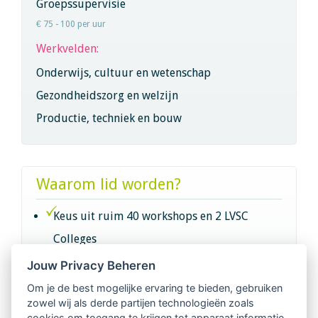
Groepssupervisie
€ 75 - 100 per uur
Werkvelden:
Onderwijs, cultuur en wetenschap
Gezondheidszorg en welzijn
Productie, techniek en bouw
Waarom lid worden?
Keus uit ruim 40 workshops en 2 LVSC
Colleges
Jouw Privacy Beheren
Intervisie met geregistreerde vakgenoten
Om je de best mogelijke ervaring te bieden, gebruiken
zowel wij als derde partijen technologieën zoals
Netwerk van 2100 professionals in 14
cookies om toegang te krijgen tot apparaat informatie